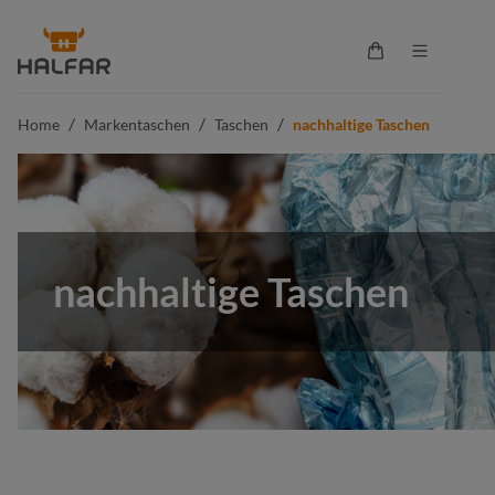
alt springen
Warenkorb enthä
/
/
/
Home
Markentaschen
Taschen
nachhaltige Taschen
nachhaltige Taschen