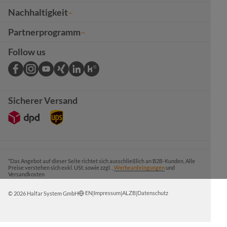
Nachhaltigkeit
Partnerprogramm
Follow us
Sicherer Versand
*Das Angebot auf dieser Seite richtet sich ausschließlich an B2B-Kunden. Alle
Preise verstehen sich exkl. USt. sowie zzgl. ,
Werbeanbringungen
und
Versandkosten
EN
Impressum
ALZB
Datenschutz
© 2026 Halfar System GmbH
|
|
|