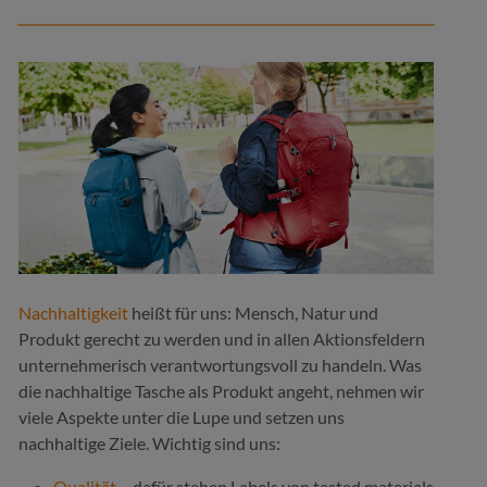
marine
marine
marine
ma
mittelgrau
oliv
ol
+
1
+
1
schwarz
Nachhaltigkeit
heißt für uns: Mensch, Natur und
Produkt gerecht zu werden und in allen Aktionsfeldern
unternehmerisch verantwortungsvoll zu handeln. Was
die nachhaltige Tasche als Produkt angeht, nehmen wir
viele Aspekte unter die Lupe und setzen uns
nachhaltige Ziele. Wichtig sind uns:
Qualität
– dafür stehen Labels von tested materials