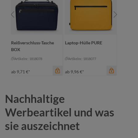
Reißverschluss-Tasche
Laptop-Hülle PURE
Reißversc
BOX
PURE
Artikelnr.: 1818078
Artikelnr.: 1818077
Artikelnr.
ab
9,71 €*
ab
9,96 €*
ab
4,93 €*
Nachhaltige
Farbe
Farbe
Werbeartikel und was
beige
be
Farbe
sie auszeichnet
gelb
dunkelgrün
gelb
ge