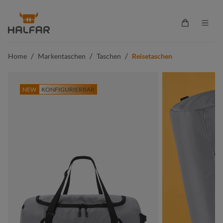
alt springen
Warenkorb 
/
/
/
Home
Markentaschen
Taschen
Reisetaschen
NEW
KONFIGURIERBAR