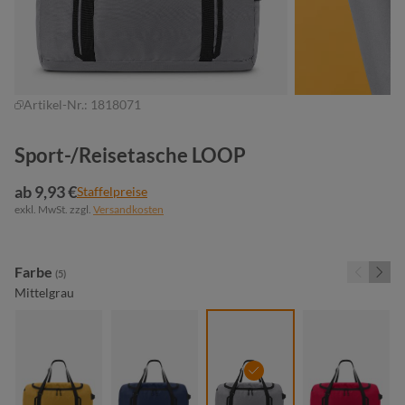
Artikel-Nr.:
1818071
Sport-/Reisetasche LOOP
ab 9,93 €
Staffelpreise
exkl. MwSt. zzgl.
Versandkosten
auswählen
Farbe
(5)
Mittelgrau
amber
marine
mittelgrau
rot