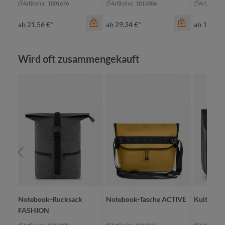
Artikelnr.: 1801676
Artikelnr.: 1814006
Artikelnr.
ab
21,56 €*
ab
29,34 €*
ab
19,50 
Produktgalerie überspringen
Wird oft zusammengekauft
Farbe
Farbe
Farbe
bl
schwarz
grau meliert
Notebook-Rucksack
Notebook-Tasche ACTIVE
Kulturtas
FASHION