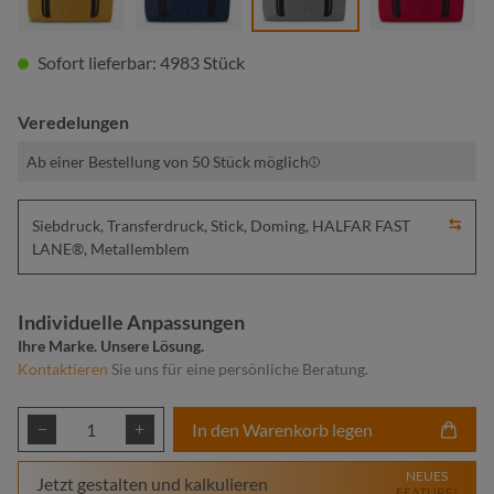
Sofort lieferbar: 4983 Stück
Veredelungen
Ab einer Bestellung von 50 Stück möglich
Siebdruck, Transferdruck, Stick, Doming, HALFAR FAST
LANE®, Metallemblem
Individuelle Anpassungen
Ihre Marke. Unsere Lösung.
Kontaktieren
Sie uns für eine persönliche Beratung.
Produkt Anzahl: Gib den gewünschten Wert ei
In den Warenkorb legen
NEUES
Jetzt gestalten und kalkulieren
FEATURE!