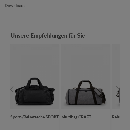
Downloads
Produktgalerie überspringen
Unsere Empfehlungen für Sie
OLID
Sport-/Reisetasche SPORT
Multibag CRAFT
Reisetas