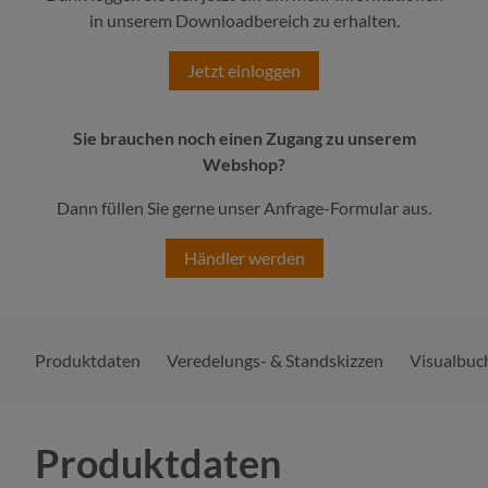
in unserem Downloadbereich zu erhalten.
Jetzt einloggen
Sie brauchen noch einen Zugang zu unserem
Webshop?
Dann füllen Sie gerne unser Anfrage-Formular aus.
Händler werden
Produktdaten
Veredelungs- & Standskizzen
Visualbuc
Produktdaten