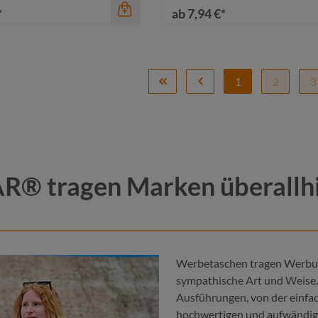
*
ab
7,94 €*
1
2
3
R® tragen Marken überallh
Werbetaschen tragen Werbung
sympathische Art und Weise.
Ausführungen, von der einfa
a
grüngrau
hochwertigen und aufwändigen