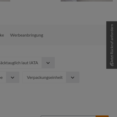
Jetzt Rückruf anfordern
ke
Werbeanbringung
cktauglich laut IATA
be
Verpackungseinheit