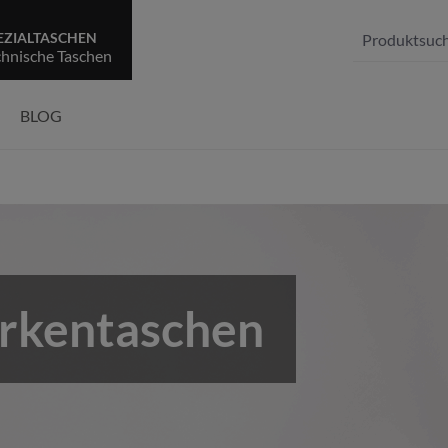
EZIALTASCHEN
chnische Taschen
BLOG
rkentaschen