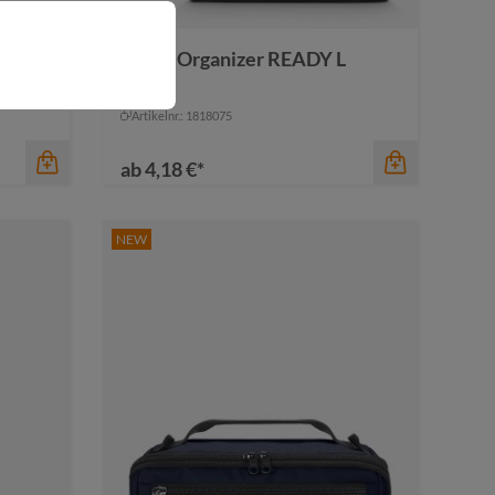
Mesh-Organizer READY L
Artikelnr.: 1818075
ab
4,18 €*
NEW