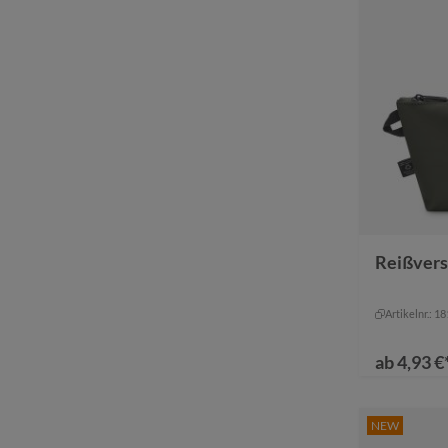
Reißvers
Farbe
s
schwa
Artikelnr.: 1
ab
4,93 €
NEW