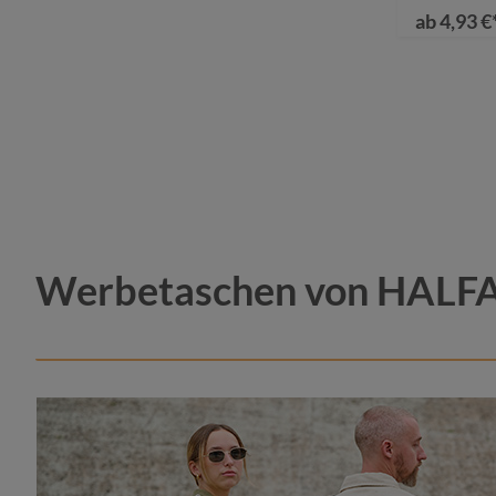
ab
4,93 €
Werbetaschen von HALFA
Farbe
altros