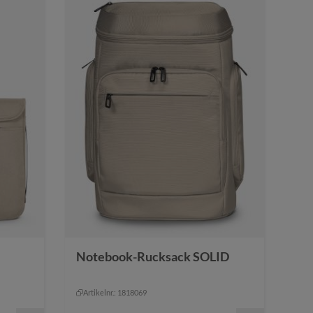
Notebook-Rucksack SOLID
Farbe
natur
natur
Artikelnr.: 1818069