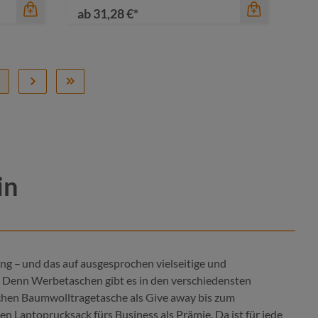
ab
31,28 €*
in
 – und das auf ausgesprochen vielseitige und
 Denn Werbetaschen gibt es in den verschiedensten
chen Baumwolltragetasche als Give away bis zum
Farbe
 Laptoprucksack fürs Business als Prämie. Da ist für jede