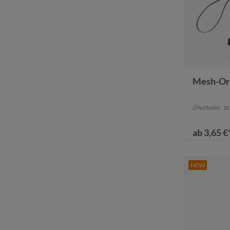
Farbe
amber
Mesh-Or
mittel
+
1
Artikelnr.: 1
ab
3,65 €
NEW