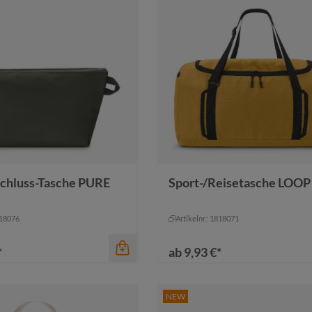
chluss-Tasche PURE
Sport-/Reisetasche LOOP
Farbe
chwarz
schwarz
rz
schwarz
818076
Artikelnr.: 1818071
*
ab
9,93 €*
NEW