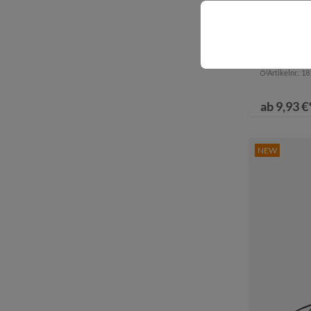
Daypack
Artikelnr.: 1
ab
9,93 €
NEW