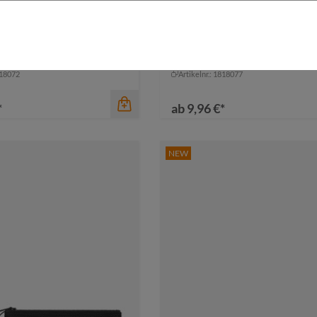
 LOOP
Laptop-Hülle PURE
818072
Artikelnr.: 1818077
*
ab
9,96 €*
NEW