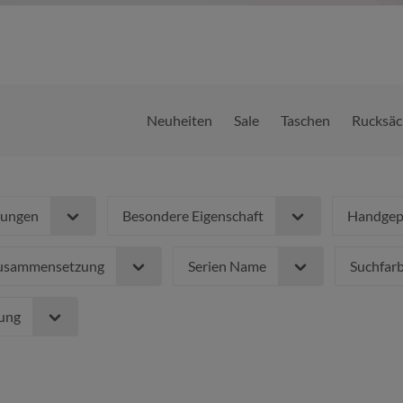
Neuheiten
Sale
Taschen
Rucksäc
nungen
Besondere Eigenschaft
Handgepä
zusammensetzung
Serien Name
Suchfar
rung