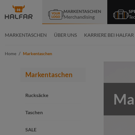
springen
Zur Hauptnavigation springen
MARKENTASCHEN
SP
Merchandising
Te
MARKENTASCHEN
ÜBER UNS
KARRIERE BEI HALFAR
/
Home
Markentaschen
Markentaschen
Ma
Rucksäcke
Taschen
SALE