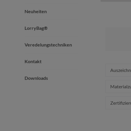
Neuheiten
LorryBag®
Veredelungstechniken
Kontakt
Auszeich
Downloads
Material
Zertifizie