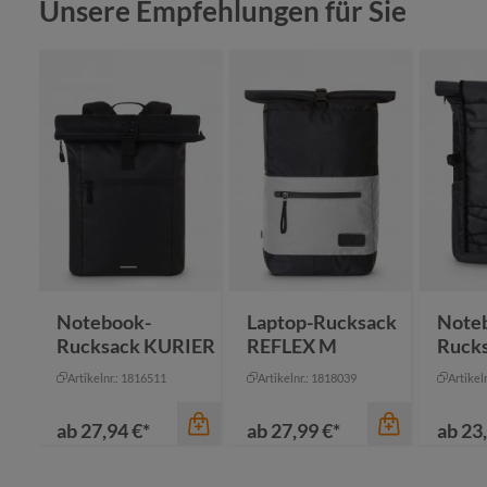
Produktgalerie überspringen
Unsere Empfehlungen für Sie
Notebook-
Laptop-Rucksack
Note
Rucksack KURIER
REFLEX M
Ruck
Artikelnr.: 1816511
Artikelnr.: 1818039
Artikel
ab
27,94 €*
ab
27,99 €*
ab
23,