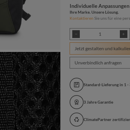
Individuelle Anpassungen
Ihre Marke. Unsere Lösung.
Kontaktieren
Sie uns für eine per
Produkt Anzahl: Gib
Jetzt gestalten und kalkulie
Unverbindlich anfragen
Standard-Lieferung in 1 -
3 Jahre Garantie
ClimatePartner zertifizi