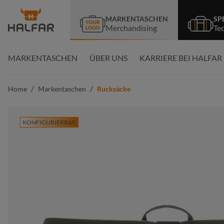
springen
Zur Hauptnavigation springen
MARKENTASCHEN
SP
Merchandising
Te
MARKENTASCHEN
ÜBER UNS
KARRIERE BEI HALFAR
/
/
Home
Markentaschen
Rucksäcke
KONFIGURIERBAR