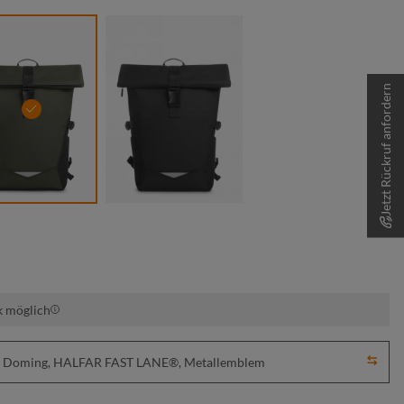
Jetzt Rückruf anfordern
oliv
schwarz
k möglich
ick, Doming, HALFAR FAST LANE®, Metallemblem