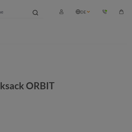
DE
Waren
ksack ORBIT