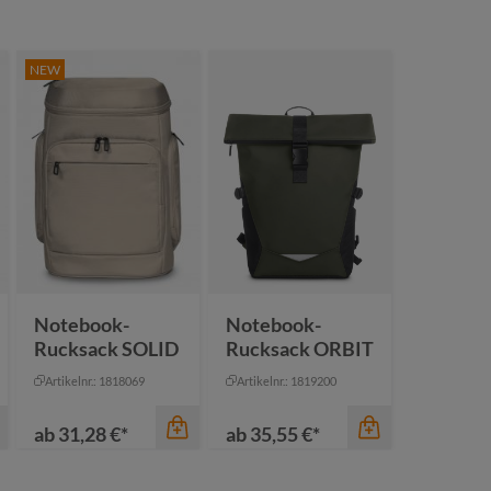
NEW
Notebook-
Notebook-
Rucksack SOLID
Rucksack ORBIT
Artikelnr.: 1818069
Artikelnr.: 1819200
ab
31,28 €*
ab
35,55 €*