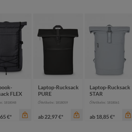
book-
Laptop-Rucksack
Laptop-Rucksack
sack FLEX
PURE
STAR
nr.: 1818048
Artikelnr.: 1818059
Artikelnr.: 1818061
65 €*
ab
22,97 €*
ab
18,85 €*