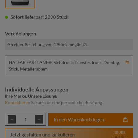
Sofort lieferbar: 2290 Stück
Veredelungen
Ab einer Bestellung von 1 Stück möglich
HALFAR FAST LANE®, Siebdruck, Transferdruck, Doming,
Stick, Metallemblem
Individuelle Anpassungen
Ihre Marke. Unsere Lösung.
Kontaktieren
Sie uns für eine persönliche Beratung.
Produkt Anzahl: Gib den gewünschten Wert ei
In den Warenkorb legen
NEUES
Jetzt gestalten und kalkulieren
FEATURE!