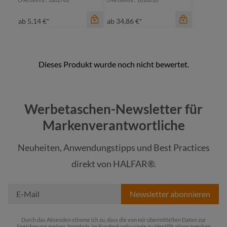
ab
5,14 €*
ab
34,86 €*
Werbetaschen-Newsletter für
Markenverantwortliche
Neuheiten, Anwendungstipps und Best Practices
Farbe
Farbe
direkt von HALFAR®.
schwarz
schwarz
Newsletter abonnieren
Durch das Absenden stimme ich zu, dass die von mir übermittelten Daten zur
Speicherung meines Angebots im Kundenkonto sowie zu Identifikationszwecken