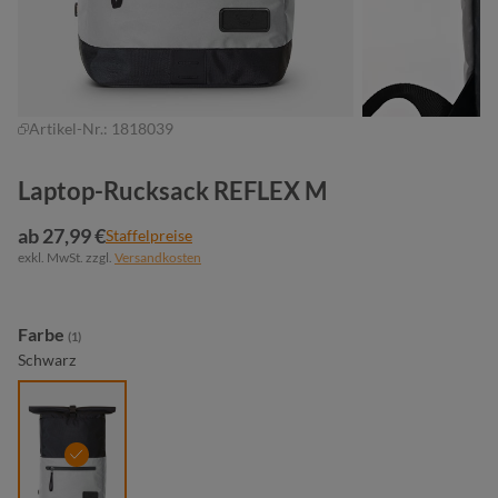
Artikel-Nr.:
1818039
Laptop-Rucksack REFLEX M
ab 27,99 €
Staffelpreise
exkl. MwSt. zzgl.
Versandkosten
auswählen
Farbe
(1)
Schwarz
schwarz