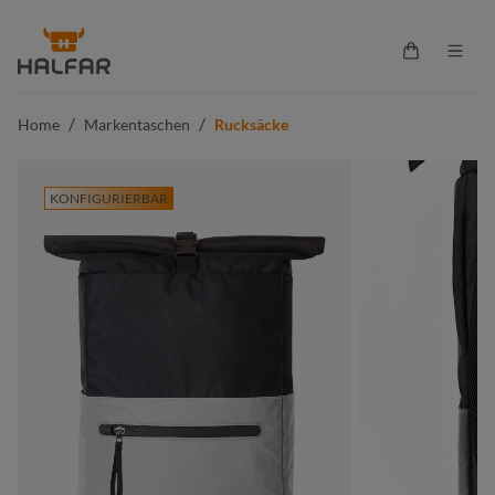
alt springen
Warenkorb 
/
/
Home
Markentaschen
Rucksäcke
KONFIGURIERBAR