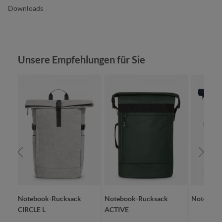
Downloads
Produktgalerie überspringen
Unsere Empfehlungen für Sie
Notebook-Rucksack
Notebook-Rucksack
Notebook
CIRCLE L
ACTIVE