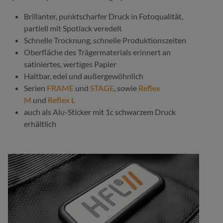
Brillanter, punktscharfer Druck in Fotoqualität,
partiell mit Spotlack veredelt
Schnelle Trocknung, schnelle Produktionszeiten
Oberfläche des Trägermaterials erinnert an
satiniertes, wertiges Papier
Haltbar, edel und außergewöhnlich
Serien
FRAME
und
STAGE
, sowie
Reflex
M
und
Reflex L
auch als Alu-Sticker mit 1c schwarzem Druck
erhältlich