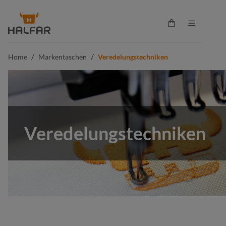
alt springen
Warenkorb enthä
/
/
Home
Markentaschen
Veredelungstechniken
Veredelungstechniken