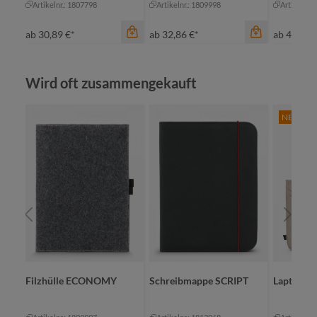
Artikelnr.: 1807798
Artikelnr.: 1809998
Artikelnr.
ab
30,89 €*
ab
32,86 €*
ab
42,73 
Produktgalerie überspringen
Wird oft zusammengekauft
NEW
Farbe
beige
marine
schwarz
Farbe
Farbe
taupe
nachtgrau
sc
OLID
Filzhülle ECONOMY
Schreibmappe SCRIPT
Laptop-M