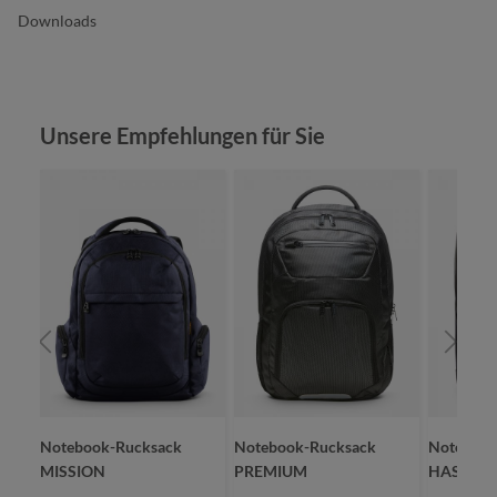
Downloads
Produktgalerie überspringen
Unsere Empfehlungen für Sie
Notebook-Rucksack
Notebook-Rucksack
Notebook
MISSION
PREMIUM
HASHTA