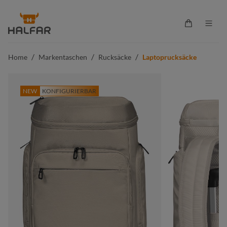
alt springen
Warenkorb 
/
/
/
Home
Markentaschen
Rucksäcke
Laptoprucksäcke
NEW
KONFIGURIERBAR