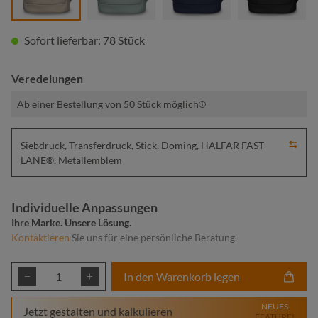
Sofort lieferbar: 78 Stück
Veredelungen
Ab einer Bestellung von 50 Stück möglich
Siebdruck, Transferdruck, Stick, Doming, HALFAR FAST
LANE®, Metallemblem
Individuelle Anpassungen
Ihre Marke. Unsere Lösung.
Kontaktieren
Sie uns für eine persönliche Beratung.
Produkt Anzahl: Gib den gewünschten Wert ei
In den Warenkorb legen
NEUES
Jetzt gestalten und kalkulieren
FEATURE!