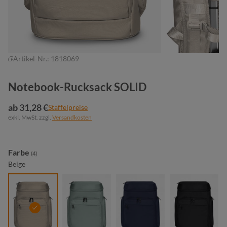
Artikel-Nr.:
1818069
Notebook-Rucksack SOLID
ab 31,28 €
Staffelpreise
exkl. MwSt. zzgl.
Versandkosten
auswählen
Farbe
(4)
Beige
beige
grüngrau
marine
schwarz