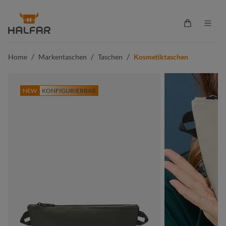
alt springen
Warenkorb 
/
/
/
Home
Markentaschen
Taschen
Kosmetiktaschen
NEW
KONFIGURIERBAR