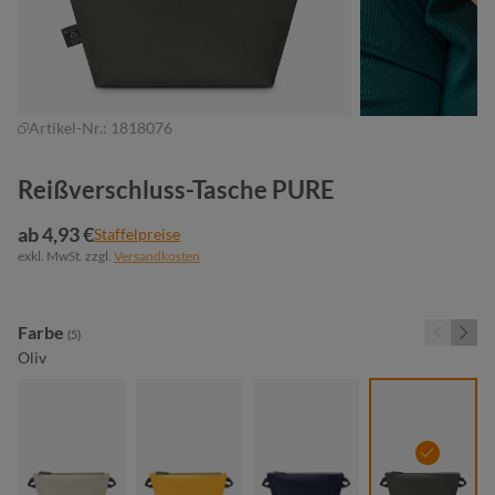
Artikel-Nr.:
1818076
Reißverschluss-Tasche PURE
ab 4,93 €
Staffelpreise
exkl. MwSt. zzgl.
Versandkosten
auswählen
Farbe
(5)
Oliv
beige
gelb
marine
oliv