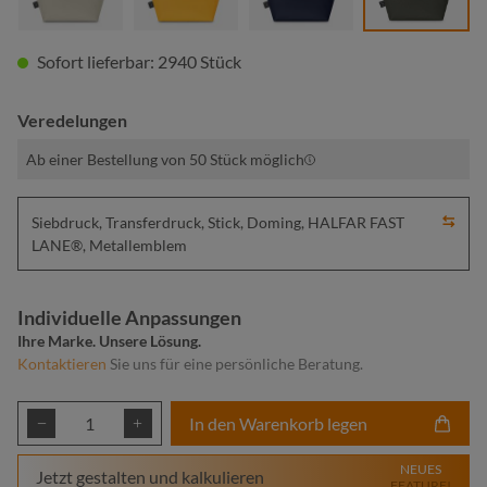
Sofort lieferbar: 2940 Stück
Veredelungen
Ab einer Bestellung von 50 Stück möglich
Siebdruck, Transferdruck, Stick, Doming, HALFAR FAST
LANE®, Metallemblem
Individuelle Anpassungen
Ihre Marke. Unsere Lösung.
Kontaktieren
Sie uns für eine persönliche Beratung.
Produkt Anzahl: Gib den gewünschten Wert ei
In den Warenkorb legen
NEUES
Jetzt gestalten und kalkulieren
FEATURE!