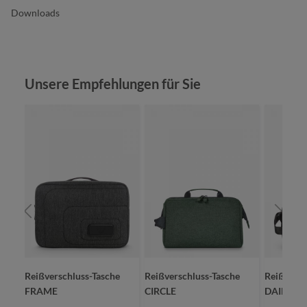
Downloads
Produktgalerie überspringen
Unsere Empfehlungen für Sie
e
Reißverschluss-Tasche
Reißverschluss-Tasche
Reißversc
FRAME
CIRCLE
DAILY