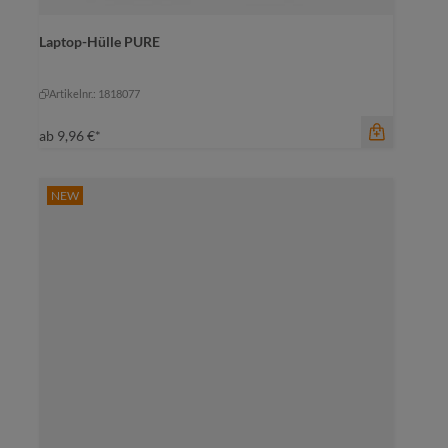
Farbe
Laptop-Hülle PURE
amber
marine
rot
+
1
mittelgrau
rot
Artikelnr.: 1818077
ab
9,96 €*
NEW