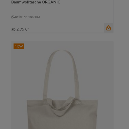
amber
Baumwolltasche ORGANIC
amber
marine
+
1
mittelgrau
rot
Artikelnr.: 1818041
ab
2,95 €*
NEW