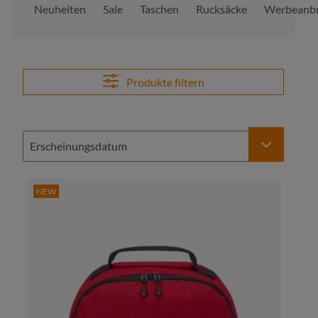
Neuheiten
Sale
Taschen
Rucksäcke
Werbeanbr
Produkte filtern
NEW