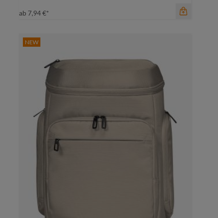
ab
7,94 €*
NEW