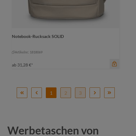
Notebook-Rucksack SOLID
Farbe
beige
beige
schwarz
Artikelnr.: 1818069
ab
31,28 €*
1
2
3
Werbetaschen von