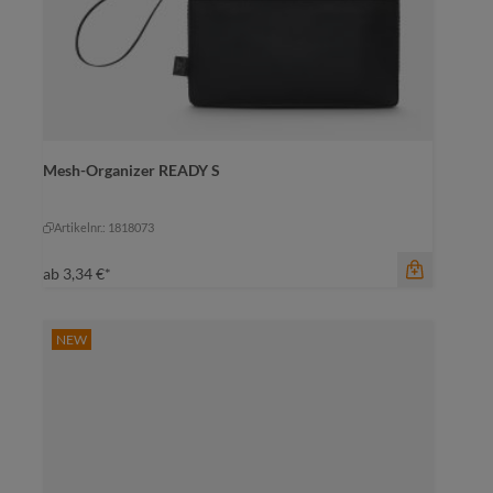
Mesh-Organizer READY S
Farbe
schwarz
schwarz
Artikelnr.: 1818073
ab
3,34 €*
NEW