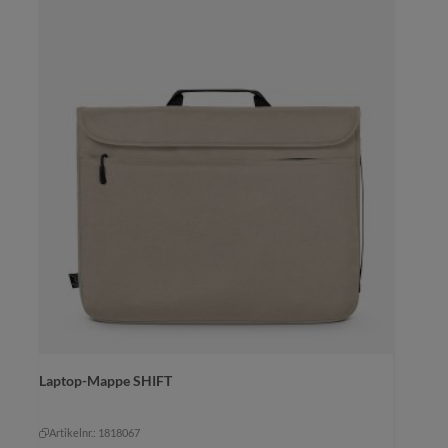
Farbe
Laptop-Mappe SHIFT
altrosa
grüngrau
natur
+
1
marine
natur
Artikelnr.: 1818067