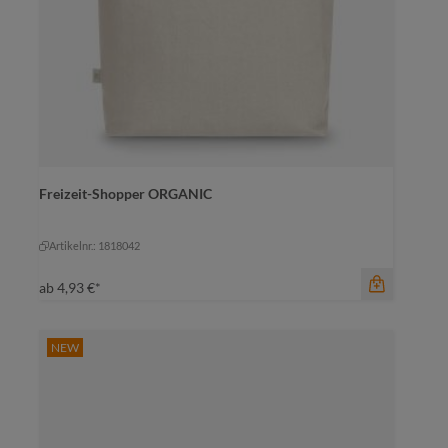
Freizeit-Shopper ORGANIC
Farbe
natur
natur
Artikelnr.: 1818042
ab
4,93 €*
NEW