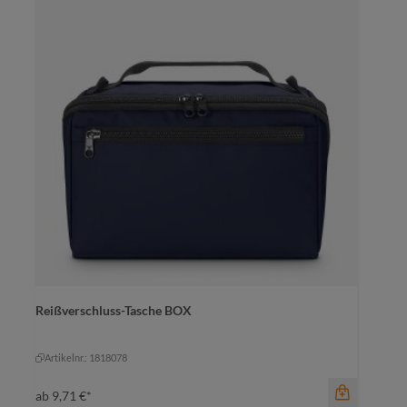
Reißverschluss-Tasche BOX
Farbe
schwarz
schwarz
Artikelnr.: 1818078
ab
9,71 €*