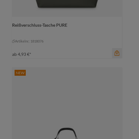
Farbe
marine
Reißverschluss-Tasche PURE
dunkelgrün
marine
mittelgrau
schwarz
Artikelnr.: 1818076
ab
4,93 €*
NEW