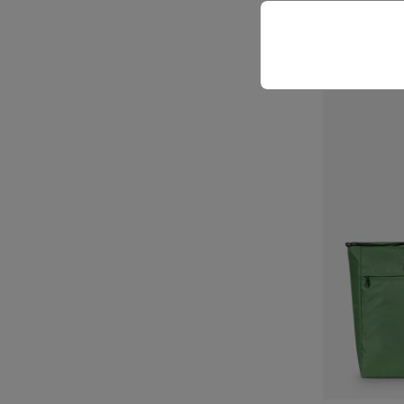
ab
30,76 
Farbe