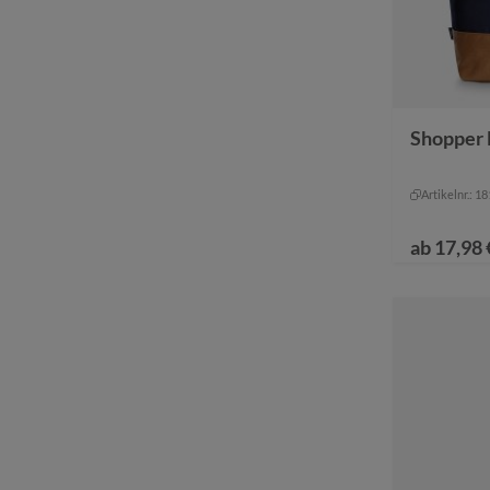
Farbe
anthra
Shopper 
marin
+
1
Artikelnr.: 1
ab
17,98 