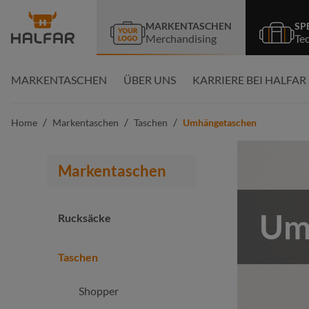
springen
Zur Hauptnavigation springen
MARKENTASCHEN
SP
Merchandising
Te
MARKENTASCHEN
ÜBER UNS
KARRIERE BEI HALFAR
/
/
/
Home
Markentaschen
Taschen
Umhängetaschen
Markentaschen
Um
Rucksäcke
Taschen
Shopper