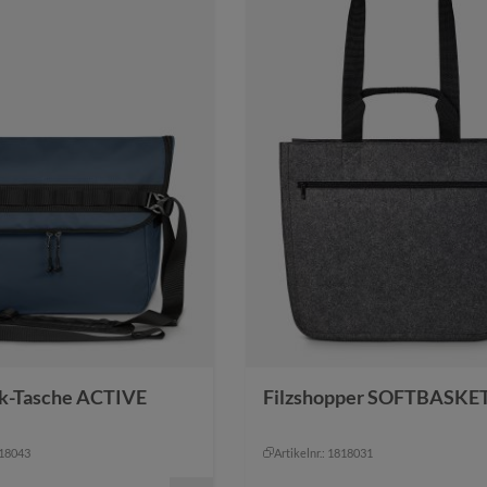
k-Tasche ACTIVE
Filzshopper SOFTBASKE
818043
Artikelnr.: 1818031