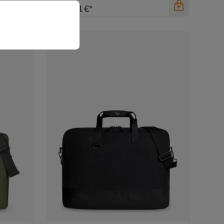
ab
6,71 €*
Farbe
anthrazit
beige