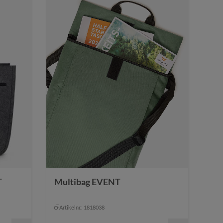
T
Multibag EVENT
Artikelnr.: 1818038