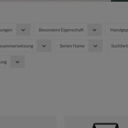
nungen
Besondere Eigenschaft
Handgepä
zusammensetzung
Serien Name
Suchfar
rung