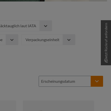
Jetzt Rückruf anfordern
cktauglich laut IATA
be
Verpackungseinheit