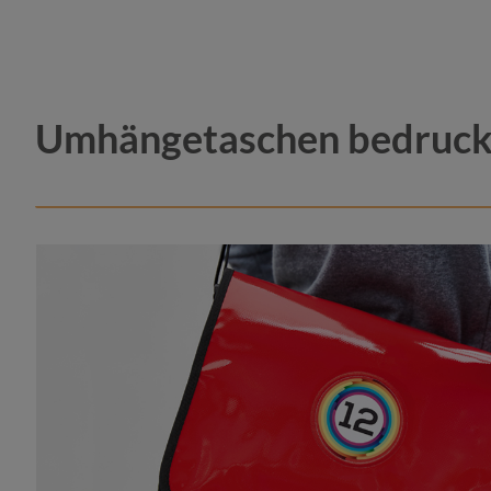
Umhängetaschen bedrucken
Farbe
anthra
marin