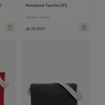
E
Notebook-Tasche LIFE
dunkel bordeaux
+
2
jadegrün
Artikelnr.: 1816521
ab
19,94 €*