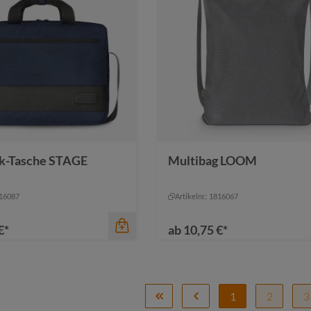
Farbe
braun
rine-braun
k-Tasche STAGE
Multibag LOOM
e-braun
natur
oliv
rot
rz-schwarz
rot
schwarz
816087
Artikelnr.: 1816067
€*
ab
10,75 €*
1
2
3