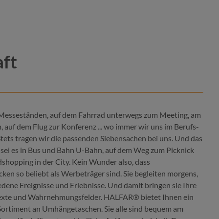
aft
 Messeständen, auf dem Fahrrad unterwegs zum Meeting, am
, auf dem Flug zur Konferenz ... wo immer wir uns im Berufs-
tets tragen wir die passenden Siebensachen bei uns. Und das
Farbe
t, sei es in Bus und Bahn U-Bahn, auf dem Weg zum Picknick
shopping in der City. Kein Wunder also, dass
beige
blau
n so beliebt als Werbeträger sind. Sie begleiten morgens,
rot
edene Ereignisse und Erlebnisse. Und damit bringen sie Ihre
hellgrau
rot
texte und Wahrnehmungsfelder. HALFAR® bietet Ihnen ein
 Sortiment an Umhängetaschen. Sie alle sind bequem am