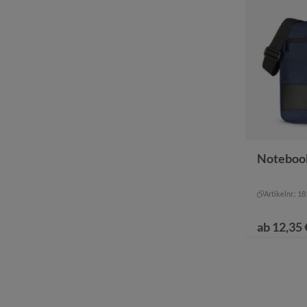
Farbe
grau-
ma
Noteboo
marin
schwa
Artikelnr.: 1
ab
12,35 