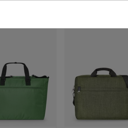
€*
ab
11,99 €*