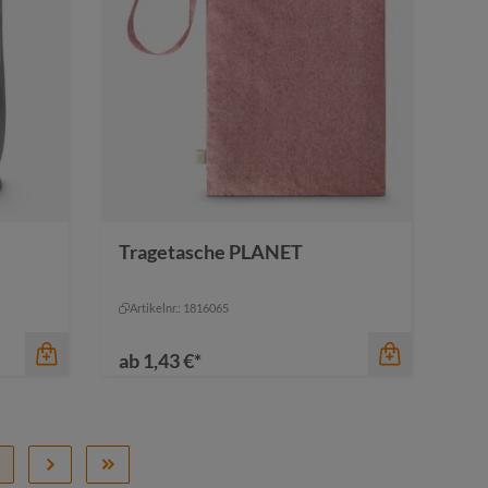
Farbe
Tragetasche PLANET
marine
oliv
schwarz
rot
schwarz
Artikelnr.: 1816065
ab
1,43 €*