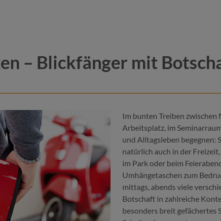
 – Blickfänger mit Botsch
Im bunten Treiben zwischen
Arbeitsplatz, im Seminarraum
und Alltagsleben begegnen: S
natürlich auch in der Freizei
im Park oder beim Feierabend
Farbe
zit
cyan
Umhängetaschen zum Bedrucke
marine
grau
mittags, abends viele verschi
e
grau
natur
Botschaft in zahlreiche Kon
besonders breit gefächertes