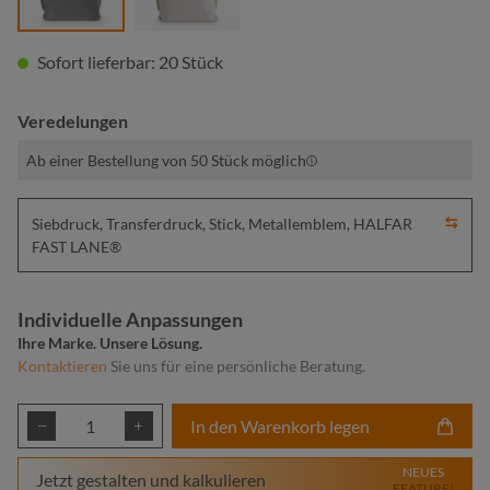
Sofort lieferbar: 20 Stück
Veredelungen
Ab einer Bestellung von 50 Stück möglich
Siebdruck, Transferdruck, Stick, Metallemblem, HALFAR
FAST LANE®
Individuelle Anpassungen
Ihre Marke. Unsere Lösung.
Kontaktieren
Sie uns für eine persönliche Beratung.
Produkt Anzahl: Gib den gewünschten Wert ei
In den Warenkorb legen
NEUES
Jetzt gestalten und kalkulieren
FEATURE!