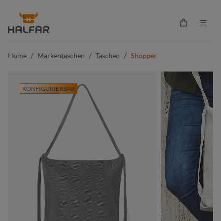
alt springen
Warenkorb 
/
/
/
Home
Markentaschen
Taschen
Shopper
KONFIGURIERBAR