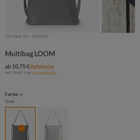
Artikel-Nr.:
1816067
Multibag LOOM
ab 10,75 €
Staffelpreise
exkl. MwSt. zzgl.
Versandkosten
auswählen
Farbe
(2)
Grau
grau
natur