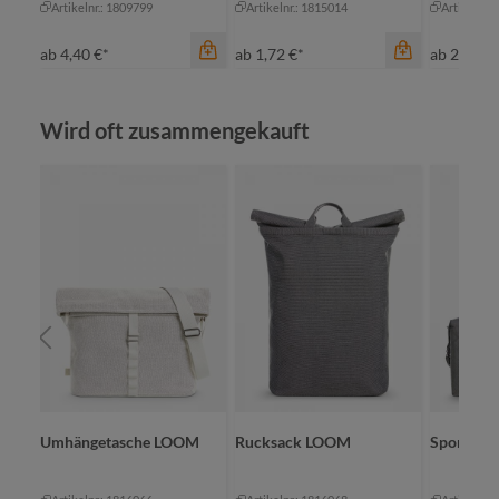
Artikelnr.: 1809799
Artikelnr.: 1815014
Artikelnr.
ab
4,40 €*
ab
1,72 €*
ab
2,10 €*
Produktgalerie überspringen
Wird oft zusammengekauft
Farbe
maigrün
marine
rot
schwarz
Farbe
Farbe
+
1
natur
na
Umhängetasche LOOM
Rucksack LOOM
Sport-/R