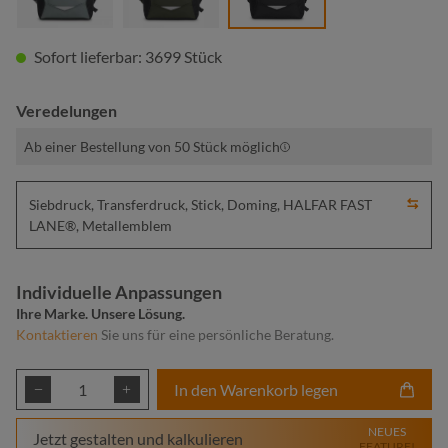
Sofort lieferbar: 3699 Stück
Veredelungen
Ab einer Bestellung von 50 Stück möglich
Siebdruck, Transferdruck, Stick, Doming, HALFAR FAST
LANE®, Metallemblem
Individuelle Anpassungen
Ihre Marke. Unsere Lösung.
Kontaktieren
Sie uns für eine persönliche Beratung.
Produkt Anzahl: Gib den gewünschten Wert ei
In den Warenkorb legen
NEUES
Jetzt gestalten und kalkulieren
FEATURE!