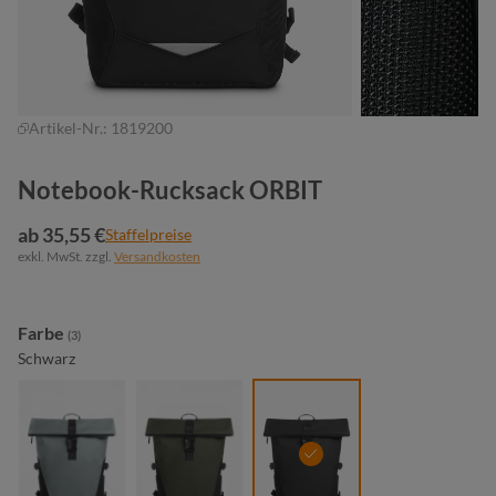
Artikel-Nr.:
1819200
Notebook-Rucksack ORBIT
ab 35,55 €
Staffelpreise
exkl. MwSt. zzgl.
Versandkosten
auswählen
Farbe
(3)
Schwarz
mittelgrau
oliv
schwarz