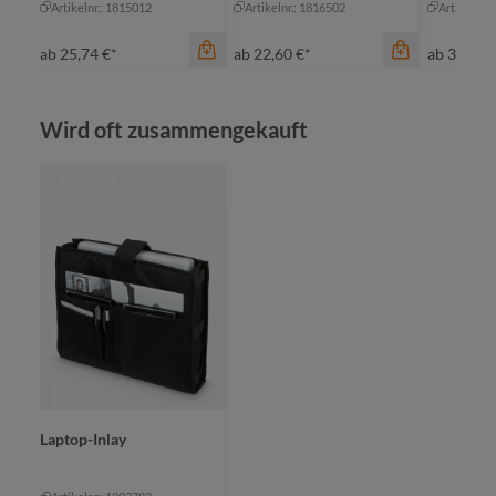
Artikelnr.: 1815012
Artikelnr.: 1816502
Artikelnr.
ab
25,74 €*
ab
22,60 €*
ab
35,61 
Produktgalerie überspringen
Wird oft zusammengekauft
Farbe
bl
gr
Farbe
gr
anthrazit
he
khaki
Farbe
+
2
schwarz
marine
Laptop-Inlay