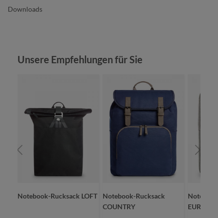
Downloads
Produktgalerie überspringen
Unsere Empfehlungen für Sie
Notebook-Rucksack LOFT
Notebook-Rucksack
Notebook
COUNTRY
EUROPE