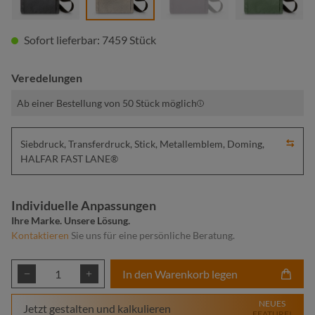
Sofort lieferbar: 7459 Stück
Veredelungen
Ab einer Bestellung von 50 Stück möglich
Siebdruck, Transferdruck, Stick, Metallemblem, Doming,
HALFAR FAST LANE®
Individuelle Anpassungen
Ihre Marke. Unsere Lösung.
Kontaktieren
Sie uns für eine persönliche Beratung.
Produkt Anzahl: Gib den gewünschten Wert ei
In den Warenkorb legen
NEUES
Jetzt gestalten und kalkulieren
FEATURE!