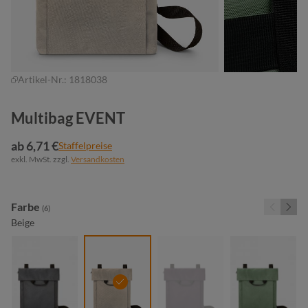
Artikel-Nr.:
1818038
Multibag EVENT
ab 6,71 €
Staffelpreise
exkl. MwSt. zzgl.
Versandkosten
auswählen
Farbe
(6)
Beige
anthrazit
beige
dunkel bordeaux
(Diese Option ist zurzeit nic
jadegrün