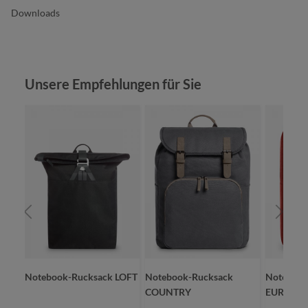
Downloads
Produktgalerie überspringen
Unsere Empfehlungen für Sie
Notebook-Rucksack LOFT
Notebook-Rucksack
Notebook
COUNTRY
EUROPE