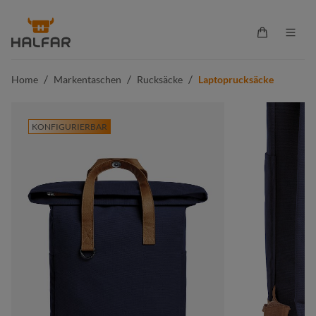
alt springen
Warenkorb 
/
/
/
Home
Markentaschen
Rucksäcke
Laptoprucksäcke
KONFIGURIERBAR