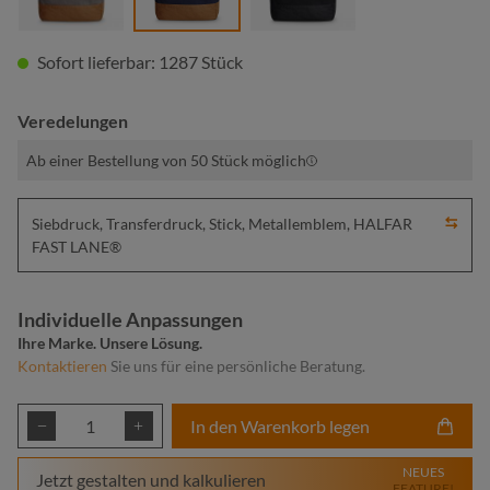
Sofort lieferbar: 1287 Stück
Veredelungen
Ab einer Bestellung von 50 Stück möglich
Siebdruck, Transferdruck, Stick, Metallemblem, HALFAR
FAST LANE®
Individuelle Anpassungen
Ihre Marke. Unsere Lösung.
Kontaktieren
Sie uns für eine persönliche Beratung.
Produkt Anzahl: Gib den gewünschten Wert ei
In den Warenkorb legen
NEUES
Jetzt gestalten und kalkulieren
FEATURE!