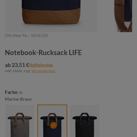
Artikel-Nr.:
1816520
Notebook-Rucksack LIFE
ab 23,51 €
Staffelpreise
exkl. MwSt. zzgl.
Versandkosten
auswählen
Farbe
(3)
Marine-Braun
grau-braun
marine-braun
schwarz-schwarz