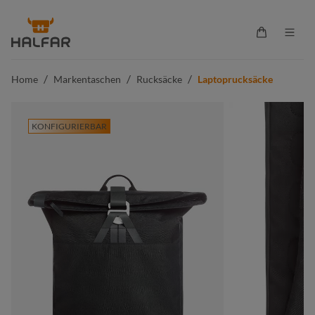
alt springen
Warenkorb 
/
/
/
Home
Markentaschen
Rucksäcke
Laptoprucksäcke
KONFIGURIERBAR