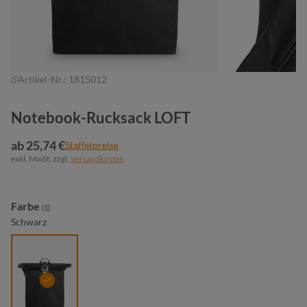
Artikel-Nr.:
1815012
Notebook-Rucksack LOFT
ab 25,74 €
Staffelpreise
exkl. MwSt. zzgl.
Versandkosten
auswählen
Farbe
(1)
Schwarz
schwarz