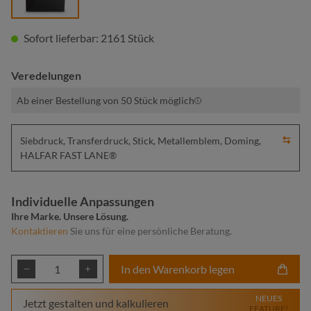
Sofort lieferbar: 2161 Stück
Veredelungen
Ab einer Bestellung von 50 Stück möglich
Siebdruck, Transferdruck, Stick, Metallemblem, Doming,
HALFAR FAST LANE®
Individuelle Anpassungen
Ihre Marke. Unsere Lösung.
Kontaktieren
Sie uns für eine persönliche Beratung.
Produkt Anzahl: Gib den gewünschten Wert ei
In den Warenkorb legen
NEUES
Jetzt gestalten und kalkulieren
FEATURE!