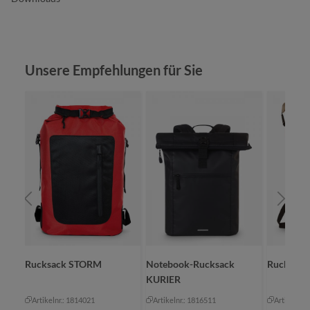
Produktgalerie überspringen
Unsere Empfehlungen für Sie
Rucksack STORM
Notebook-Rucksack
Rucksack
KURIER
Artikelnr.: 1814021
Artikelnr.: 1816511
Artikelnr.