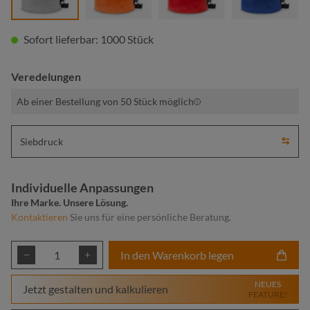
Sofort lieferbar: 1000 Stück
Veredelungen
Ab einer Bestellung von 50 Stück möglich
Siebdruck
Individuelle Anpassungen
Ihre Marke. Unsere Lösung.
Kontaktieren
Sie uns für eine persönliche Beratung.
Produkt Anzahl: Gib den gewünschten Wert ei
In den Warenkorb legen
NEUES
Jetzt gestalten und kalkulieren
FEATURE!