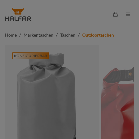
alt springen
Warenkorb 
/
/
/
Home
Markentaschen
Taschen
Outdoortaschen
KONFIGURIERBAR