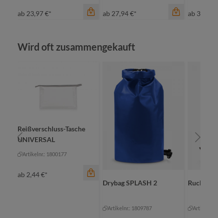
ab
23,97 €*
ab
27,94 €*
ab
37,97 
Produktgalerie überspringen
Wird oft zusammengekauft
Farbe
marine
Farbe
Reißverschluss-Tasche
UNIVERSAL
mittelgrau
be
Farbe
Artikelnr.: 1800177
rot
schwarz
sc
ab
2,44 €*
e
Drybag SPLASH 2
Rucksack
Artikelnr.: 1809787
Artikelnr.