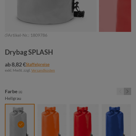
Artikel-Nr.:
1809786
Drybag SPLASH
ab 8,82 €
Staffelpreise
exkl. MwSt. zzgl.
Versandkosten
auswählen
Farbe
(6)
Hellgrau
hellgrau
orange
rot
royalblau