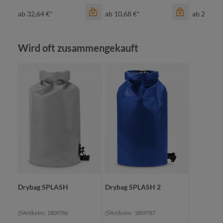
ab
32,64 €*
ab
10,68 €*
ab
23,97 
Produktgalerie überspringen
Wird oft zusammengekauft
Farbe
Farbe
cyan
fuchsia
maigrün
grün
orange
orange
rot
rot
Farbe
+
2
+
2
ro
Drybag SPLASH
Drybag SPLASH 2
Artikelnr.: 1809786
Artikelnr.: 1809787