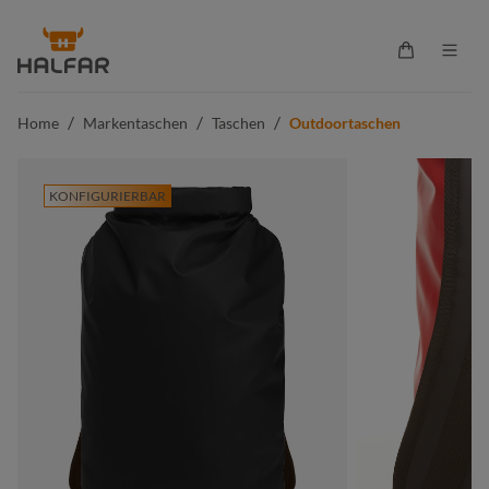
alt springen
Warenkorb 
/
/
/
Home
Markentaschen
Taschen
Outdoortaschen
KONFIGURIERBAR