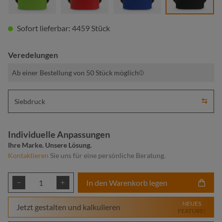
Sofort lieferbar: 4459 Stück
Veredelungen
Ab einer Bestellung von 50 Stück möglich
Siebdruck
Individuelle Anpassungen
Ihre Marke. Unsere Lösung.
Kontaktieren
Sie uns für eine persönliche Beratung.
Produkt Anzahl: Gib den gewünschten Wert ei
In den Warenkorb legen
NEUES
Jetzt gestalten und kalkulieren
FEATURE!