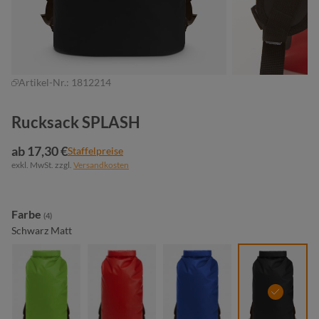
Artikel-Nr.:
1812214
Rucksack SPLASH
ab 17,30 €
Staffelpreise
exkl. MwSt. zzgl.
Versandkosten
auswählen
Farbe
(4)
Schwarz Matt
maigrün
rot
royalblau
schwarz 