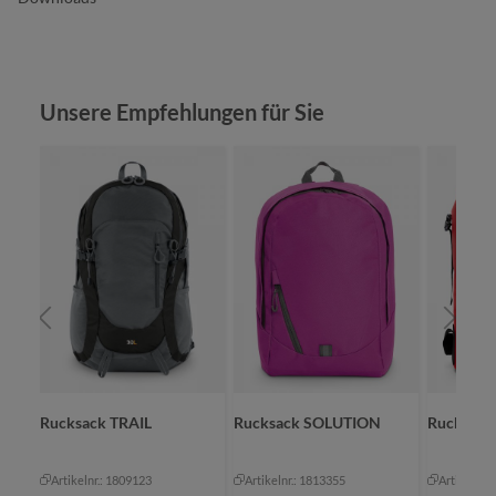
Produktgalerie überspringen
Unsere Empfehlungen für Sie
Rucksack TRAIL
Rucksack SOLUTION
Rucksac
Artikelnr.: 1809123
Artikelnr.: 1813355
Artikelnr.