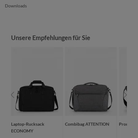
Downloads
Produktgalerie überspringen
Unsere Empfehlungen für Sie
Laptop-Rucksack
Combibag ATTENTION
Promotio
ECONOMY