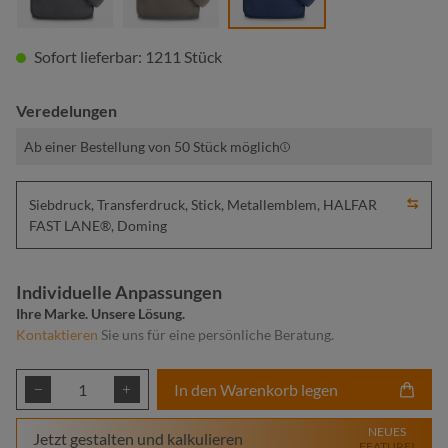
Sofort lieferbar: 1211 Stück
Veredelungen
Ab einer Bestellung von 50 Stück möglich
Siebdruck, Transferdruck, Stick, Metallemblem, HALFAR
FAST LANE®, Doming
Individuelle Anpassungen
Ihre Marke. Unsere Lösung.
Kontaktieren
Sie uns für eine persönliche Beratung.
Produkt Anzahl: Gib den gewünschten Wert ei
In den Warenkorb legen
NEUES
Jetzt gestalten und kalkulieren
FEATURE!