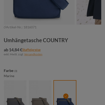
Artikel-Nr.:
1816071
Umhängetasche COUNTRY
ab 14,84 €
Staffelpreise
exkl. MwSt. zzgl.
Versandkosten
auswählen
Farbe
(3)
Marine
anthrazit
khaki
marine