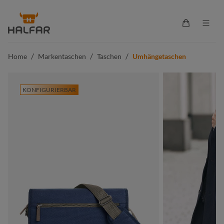
alt springen
Warenkorb 
/
/
/
Home
Markentaschen
Taschen
Umhängetaschen
KONFIGURIERBAR