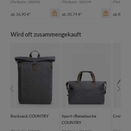
Artikelnr.: 1802765
Artikelnr.: 1812199
Artikelnr.
ab
16,90 €*
ab
30,74 €*
ab
8,82 €*
Produktgalerie überspringen
Wird oft zusammengekauft
Farbe
an
Farbe
beige
ma
grau
ro
Farbe
marine
sc
blau-grau meliert
+
1
schwarz
Rucksack COUNTRY
Sport-/Reisetasche
CrossBa
COUNTRY