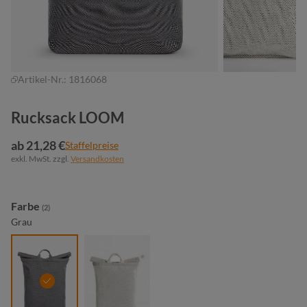
Artikel-Nr.:
1816068
Rucksack LOOM
ab 21,28 €
Staffelpreise
exkl. MwSt. zzgl.
Versandkosten
auswählen
Farbe
(2)
Grau
grau
natur