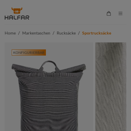
alt springen
Warenkorb 
/
/
/
Home
Markentaschen
Rucksäcke
Sportrucksäcke
KONFIGURIERBAR