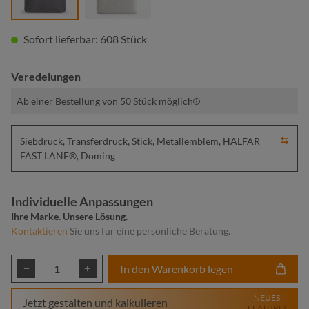
Sofort lieferbar: 608 Stück
Veredelungen
Ab einer Bestellung von 50 Stück möglich
Siebdruck, Transferdruck, Stick, Metallemblem, HALFAR
FAST LANE®, Doming
Individuelle Anpassungen
Ihre Marke. Unsere Lösung.
Kontaktieren
Sie uns für eine persönliche Beratung.
Produkt Anzahl: Gib den gewünschten Wert ei
In den Warenkorb legen
NEUES
Jetzt gestalten und kalkulieren
FEATURE!