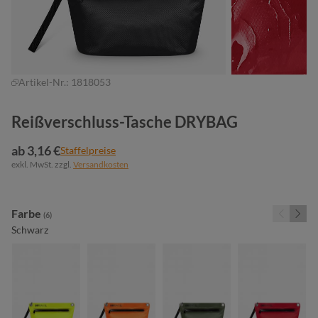
Artikel-Nr.:
1818053
Reißverschluss-Tasche DRYBAG
ab 3,16 €
Staffelpreise
exkl. MwSt. zzgl.
Versandkosten
auswählen
Farbe
(6)
Schwarz
neon gelb
neon orange
oliv
rot