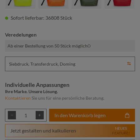
Sofort lieferbar: 36808 Stück
Veredelungen
Ab einer Bestellung von 50 Stück möglich
Siebdruck, Transferdruck, Doming
Individuelle Anpassungen
Ihre Marke. Unsere Lösung.
Kontaktieren
Sie uns für eine persönliche Beratung.
Produkt Anzahl: Gib den gewünschten Wert ei
In den Warenkorb legen
NEUES
Jetzt gestalten und kalkulieren
FEATURE!