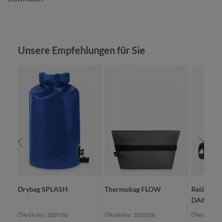
Produktgalerie überspringen
Unsere Empfehlungen für Sie
Drybag SPLASH
Thermobag FLOW
Reißversc
DAILY
Artikelnr.: 1809786
Artikelnr.: 1815028
Artikelnr.