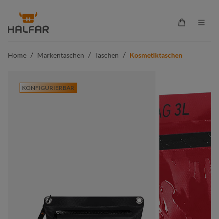
alt springen
Warenkorb 
/
/
/
Home
Markentaschen
Taschen
Kosmetiktaschen
KONFIGURIERBAR