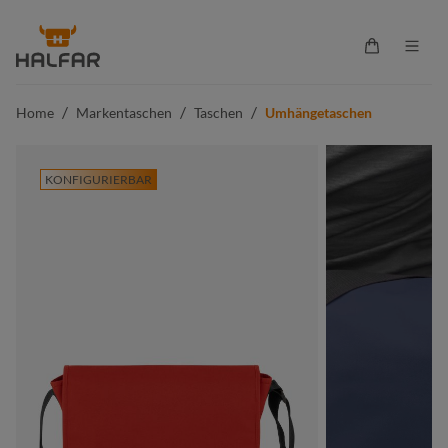
alt springen
Warenkorb 
/
/
/
Home
Markentaschen
Taschen
Umhängetaschen
KONFIGURIERBAR