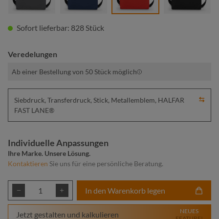
Sofort lieferbar: 828 Stück
Veredelungen
Ab einer Bestellung von 50 Stück möglich
Siebdruck, Transferdruck, Stick, Metallemblem, HALFAR
FAST LANE®
Individuelle Anpassungen
Ihre Marke. Unsere Lösung.
Kontaktieren
Sie uns für eine persönliche Beratung.
Produkt Anzahl: Gib den gewünschten Wert ei
In den Warenkorb legen
NEUES
Jetzt gestalten und kalkulieren
FEATURE!