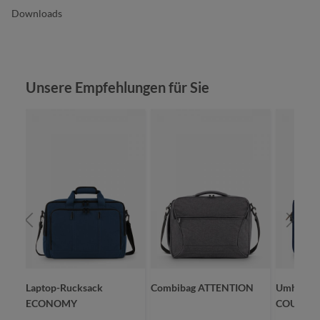
Downloads
Produktgalerie überspringen
Unsere Empfehlungen für Sie
Laptop-Rucksack
Combibag ATTENTION
Umhänget
ECONOMY
COUNTR