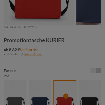
Artikel-Nr.:
1812220
Promotiontasche KURIER
ab 8,82 €
Staffelpreise
exkl. MwSt. zzgl.
Versandkosten
auswählen
Farbe
(5)
Rot
anthrazit
marine
rot
schwarz