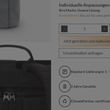
Individuelle Anpassungen
Ihre Marke. Unsere Lösung.
Kontaktieren
Sie uns für eine per
Produkt Anzahl: Gib
Jetzt gestalten und kalkulie
Unverbindlich anfragen
Standard-Lieferung in 1 -
3 Jahre Garantie
ClimatePartner zertifizi