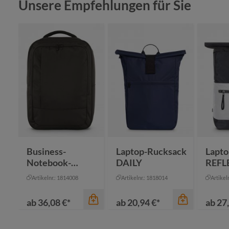
Produktgalerie überspringen
Unsere Empfehlungen für Sie
Business-
Laptop-Rucksack
Lapto
Notebook-
DAILY
REFL
Rucksack GIANT
Artikelnr.: 1814008
Artikelnr.: 1818014
Artikel
ab
36,08 €*
ab
20,94 €*
ab
27,