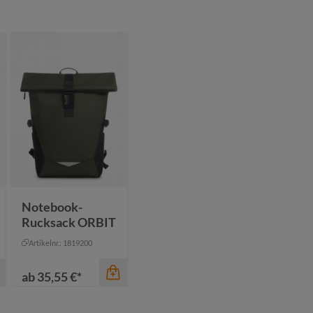
Notebook-
Rucksack ORBIT
Artikelnr.: 1819200
ab
35,55 €*