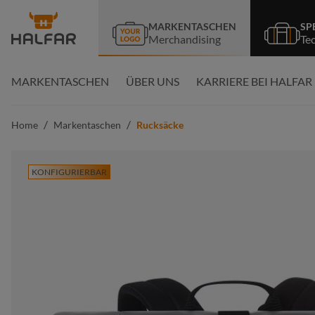
springen
Zur Hauptnavigation springen
MARKENTASCHEN
SP
Merchandising
Te
MARKENTASCHEN
ÜBER UNS
KARRIERE BEI HALFAR
/
/
Home
Markentaschen
Rucksäcke
KONFIGURIERBAR