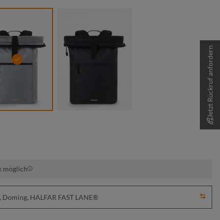
Jetzt Rückruf anfordern
mittelgrau
schwarz
k möglich
em, Doming, HALFAR FAST LANE®