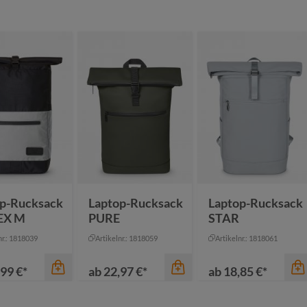
p-Rucksack
Laptop-Rucksack
Laptop-Rucksack
EX M
PURE
STAR
nr.: 1818039
Artikelnr.: 1818059
Artikelnr.: 1818061
99 €*
ab
22,97 €*
ab
18,85 €*