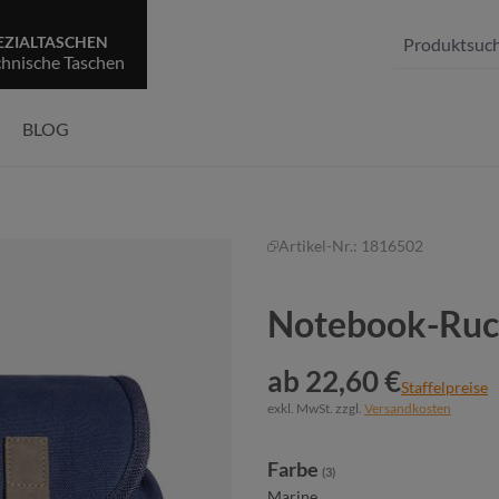
EZIALTASCHEN
chnische Taschen
BLOG
Artikel-Nr.:
1816502
Notebook-Ru
ab 22,60 €
Staffelpreise
exkl. MwSt. zzgl.
Versandkosten
auswählen
Farbe
(3)
Marine