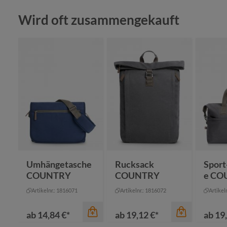
Produktgalerie überspringen
Wird oft zusammengekauft
Farbe
an
Farbe
be
marine
gr
Farbe
mittelgrau
ma
+
1
schwarz
schwarz
Umhängetasche
Rucksack
Sport
COUNTRY
COUNTRY
e CO
Artikelnr.: 1816071
Artikelnr.: 1816072
Artikel
ab
14,84 €*
ab
19,12 €*
ab
19,