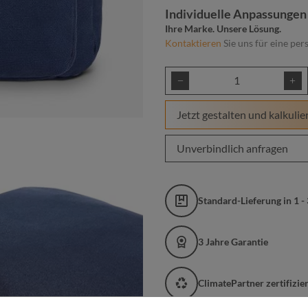
Individuelle Anpassungen
Ihre Marke. Unsere Lösung.
Kontaktieren
Sie uns für eine per
Produkt Anzahl: Gib
Jetzt gestalten und kalkulie
Unverbindlich anfragen
Standard-Lieferung in 1 -
3 Jahre Garantie
ClimatePartner zertifizi