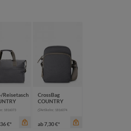
Farbe
Farbe
thrazit
beige
altrosa
ige
gelb
beige
üngrau
marine
eisblau
rine
oliv
marine
+
1
+
1
-/Reisetasch
CrossBag
UNTRY
COUNTRY
nr.: 1816073
Artikelnr.: 1816074
36 €*
ab
7,30 €*