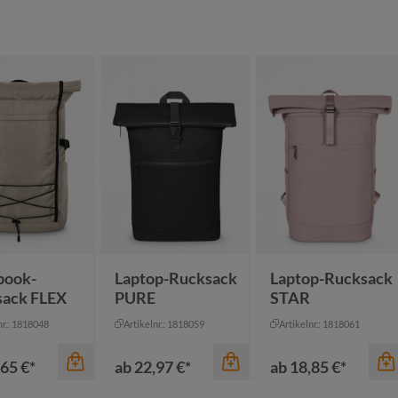
book-
Laptop-Rucksack
Laptop-Rucksack
sack FLEX
PURE
STAR
nr.: 1818048
Artikelnr.: 1818059
Artikelnr.: 1818061
65 €*
ab
22,97 €*
ab
18,85 €*