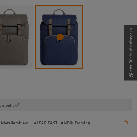
Jetzt Rückruf anfordern
khaki
marine
k möglich
ick, Metallemblem, HALFAR FAST LANE®, Doming