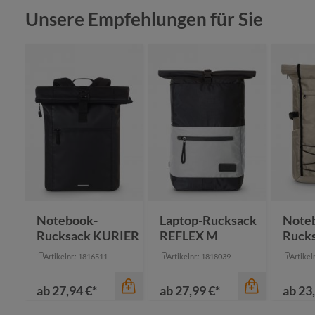
Produktgalerie überspringen
Unsere Empfehlungen für Sie
Notebook-
Laptop-Rucksack
Note
Rucksack KURIER
REFLEX M
Ruck
Artikelnr.: 1816511
Artikelnr.: 1818039
Artikel
ab
27,94 €*
ab
27,99 €*
ab
23,