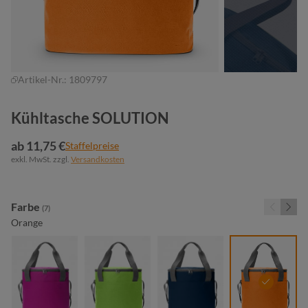
Artikel-Nr.:
1809797
Kühltasche SOLUTION
ab 11,75 €
Staffelpreise
exkl. MwSt. zzgl.
Versandkosten
auswählen
Farbe
(7)
Orange
fuchsia
maigrün
marine
orange