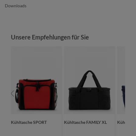
Downloads
Produktgalerie überspringen
Unsere Empfehlungen für Sie
ET
Kühltasche SPORT
Kühltasche FAMILY XL
Kühlshop