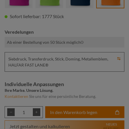
Sofort lieferbar: 1777 Stück
Veredelungen
Ab einer Bestellung von 50 Stück möglich
Siebdruck, Transferdruck, Stick, Doming, Metallemblem,
HALFAR FAST LANE®
Individuelle Anpassungen
Ihre Marke. Unsere Lösung.
Kontaktieren
Sie uns für eine persönliche Beratung.
Produkt Anzahl: Gib den gewünschten Wert ei
In den Warenkorb legen
NEUES
Jetzt gestalten und kalkulieren
FEATURE!