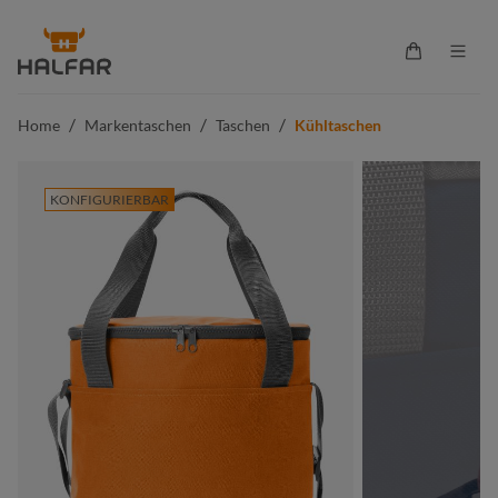
alt springen
Warenkorb 
/
/
/
Home
Markentaschen
Taschen
Kühltaschen
KONFIGURIERBAR