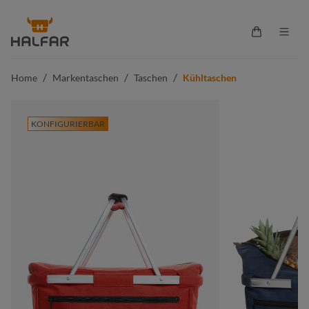
alt springen
Warenkorb 
/
/
/
Home
Markentaschen
Taschen
Kühltaschen
KONFIGURIERBAR