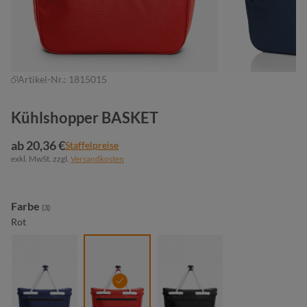
Artikel-Nr.:
1815015
Kühlshopper BASKET
ab 20,36 €
Staffelpreise
exkl. MwSt. zzgl.
Versandkosten
auswählen
Farbe
(3)
Rot
marine
rot
schwarz