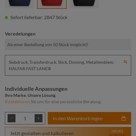
Sofort lieferbar: 2847 Stück
Veredelungen
Ab einer Bestellung von 50 Stück möglich
Siebdruck, Transferdruck, Stick, Doming, Metallemblem,
HALFAR FAST LANE®
Individuelle Anpassungen
Ihre Marke. Unsere Lösung.
Kontaktieren
Sie uns für eine persönliche Beratung.
Produkt Anzahl: Gib den gewünschten Wert ei
In den Warenkorb legen
NEUES
Jetzt gestalten und kalkulieren
FEATURE!