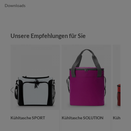
Downloads
Produktgalerie überspringen
Unsere Empfehlungen für Sie
ET
Kühltasche SPORT
Kühltasche SOLUTION
Kühltasc