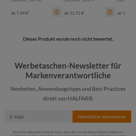
Artikelnr.: 1807781
Artikelnr.: 1809797
Artikelnr.
ab
7,34 €*
ab
11,75 €*
ab
10,68 
Farbe
Farbe
Farbe
fuchsia
fuchsia
fu
Werbetaschen-Newsletter für
gelb
maigrün
gr
Markenverantwortliche
maigrün
marine
or
Neuheiten, Anwendungstipps und Best Practices
marine
orange
ro
direkt von HALFAR®.
+
3
+
3
+
2
Newsletter abonnieren
Durch das Absenden stimme ich zu, dass die von mir übermittelten Daten zur
Speicherung meines Angebots im Kundenkonto sowie zu Identifikationszwecken