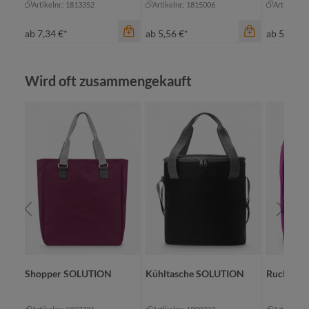
Artikelnr.: 1813352
Artikelnr.: 1815006
Artikelnr.
ab
7,34 €*
ab
5,56 €*
ab
5,71 €*
Produktgalerie überspringen
Wird oft zusammengekauft
Farbe
cyan
maigrün
Farbe
marine
al
schwarz
mi
Farbe
+
1
rot
of
Shopper SOLUTION
Kühltasche SOLUTION
Rucksac