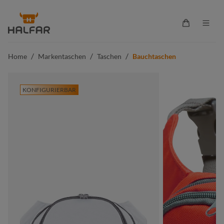
alt springen
Warenkorb 
/
/
/
Home
Markentaschen
Taschen
Bauchtaschen
KONFIGURIERBAR