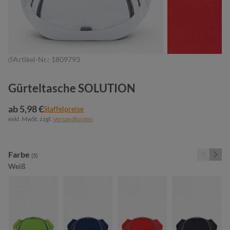
Artikel-Nr.:
1809793
Gürteltasche SOLUTION
ab 5,98 €
Staffelpreise
exkl. MwSt. zzgl.
Versandkosten
auswählen
Farbe
(5)
Weiß
maigrün
marine
rot
schwarz