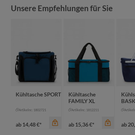
Produktgalerie überspringen
Unsere Empfehlungen für Sie
Kühltasche SPORT
Kühltasche
Kühl
FAMILY XL
BASK
Artikelnr.: 1802721
Artikelnr.: 1812211
Artikel
ab
14,48 €*
ab
15,36 €*
ab
20,