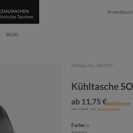
EZIALTASCHEN
chnische Taschen
BLOG
Artikel-Nr.:
1809797
Kühltasche S
ab 11,75 €
Staffelpreise
exkl. MwSt. zzgl.
Versandkosten
auswählen
Farbe
(7)
Schwarz