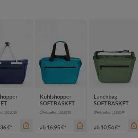
shopper
Kühlshopper
Lunchbag
ET
SOFTBASKET
SOFTBASKET
nr.: 1815015
Artikelnr.: 1818030
Artikelnr.: 1818049
36 €*
ab
16,95 €*
ab
10,54 €*