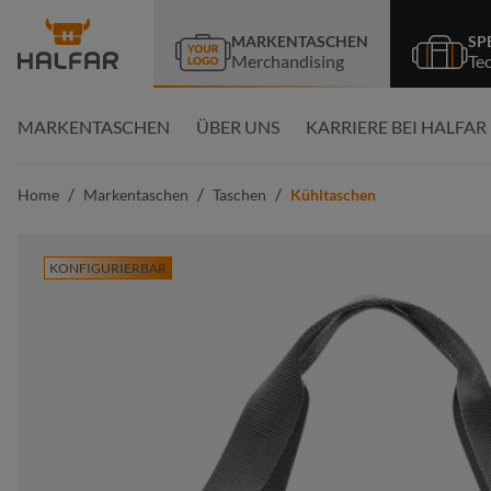
springen
Zur Hauptnavigation springen
MARKENTASCHEN
SP
Merchandising
Te
MARKENTASCHEN
ÜBER UNS
KARRIERE BEI HALFAR
/
/
/
Home
Markentaschen
Taschen
Kühltaschen
KONFIGURIERBAR