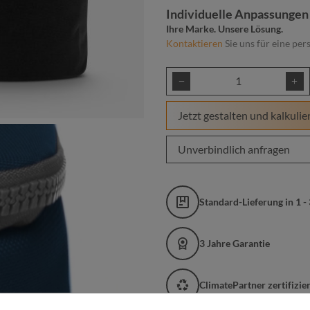
Individuelle Anpassungen
Ihre Marke. Unsere Lösung.
Kontaktieren
Sie uns für eine per
Produkt Anzahl: Gib
Jetzt gestalten und kalkulie
Unverbindlich anfragen
Standard-Lieferung in 1 -
3 Jahre Garantie
ClimatePartner zertifizi