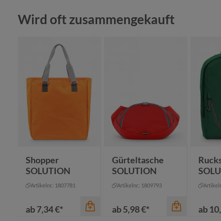
Produktgalerie überspringen
Wird oft zusammengekauft
Farbe
Farbe
maigrün
cyan
Farbe
marine
maigrün
rot
marine
ma
schwarz
orange
ro
+
1
+
2
sc
Shopper
Gürteltasche
Ruck
SOLUTION
SOLUTION
SOLU
Artikelnr.: 1807781
Artikelnr.: 1809793
Artikel
ab
7,34 €*
ab
5,98 €*
ab
10,