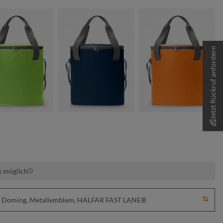
Jetzt Rückruf anfordern
maigrün
marine
orange
k möglich
ick, Doming, Metallemblem, HALFAR FAST LANE®