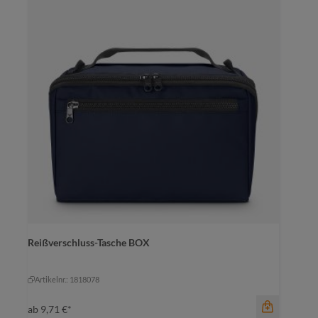
Reißverschluss-Tasche BOX
Farbe
schwarz
schwarz
Artikelnr.: 1818078
ab
9,71 €*