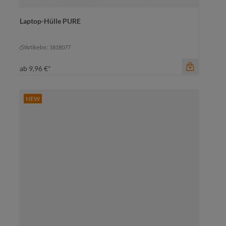
Farbe
Laptop-Hülle PURE
amber
marine
rot
+
1
mittelgrau
rot
Artikelnr.: 1818077
ab
9,96 €*
NEW