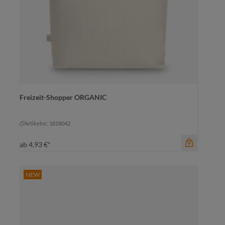
Freizeit-Shopper ORGANIC
Farbe
natur
natur
Artikelnr.: 1818042
ab
4,93 €*
NEW