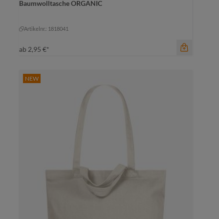
amber
Baumwolltasche ORGANIC
amber
marine
+
1
mittelgrau
rot
Artikelnr.: 1818041
ab
2,95 €*
NEW