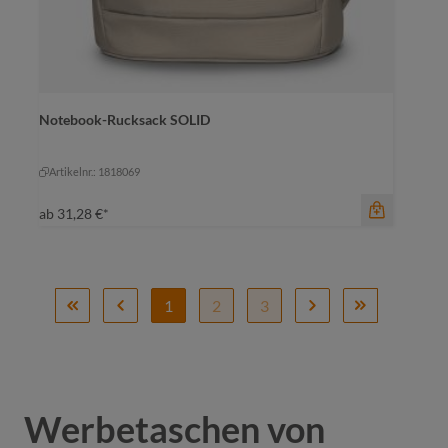
Notebook-Rucksack SOLID
Farbe
beige
beige
schwarz
Artikelnr.: 1818069
ab
31,28 €*
1
2
3
Werbetaschen von