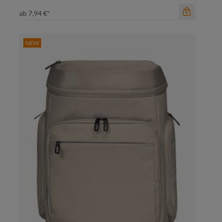
ab
7,94 €*
NEW