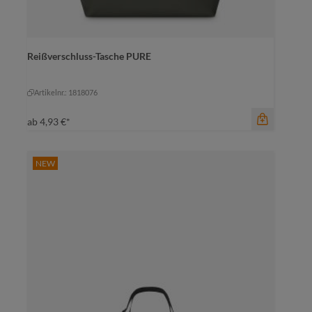
Farbe
marine
Reißverschluss-Tasche PURE
dunkelgrün
marine
mittelgrau
schwarz
Artikelnr.: 1818076
ab
4,93 €*
NEW