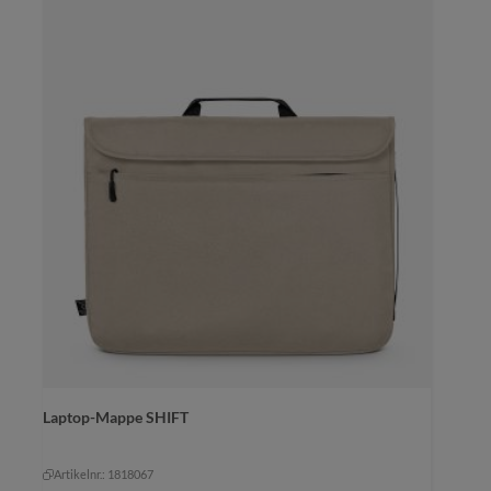
Farbe
Laptop-Mappe SHIFT
altrosa
grüngrau
natur
+
1
marine
natur
Artikelnr.: 1818067