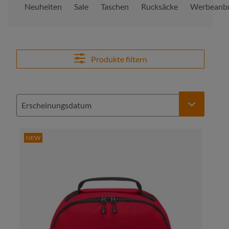
Neuheiten
Sale
Taschen
Rucksäcke
Werbeanbr
Produkte filtern
NEW