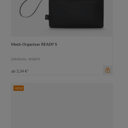
Mesh-Organizer READY S
Farbe
schwarz
schwarz
Artikelnr.: 1818073
ab
3,34 €*
NEW