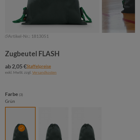
Artikel-Nr.:
1813051
Zugbeutel FLASH
ab 2,05 €
Staffelpreise
exkl. MwSt. zzgl.
Versandkosten
auswählen
Farbe
(3)
Grün
grün
marine
weiß