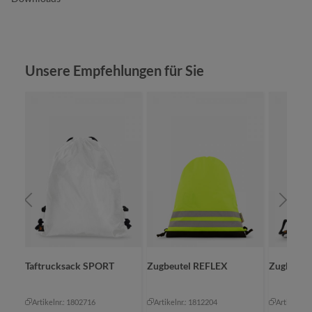
Produktgalerie überspringen
Unsere Empfehlungen für Sie
Taftrucksack SPORT
Zugbeutel REFLEX
Zugbeute
Artikelnr.: 1802716
Artikelnr.: 1812204
Artikelnr.