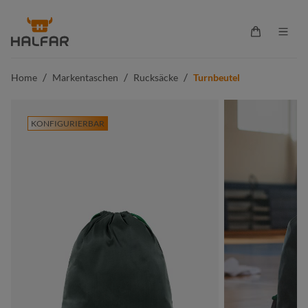
alt springen
Warenkorb 
/
/
/
Home
Markentaschen
Rucksäcke
Turnbeutel
KONFIGURIERBAR