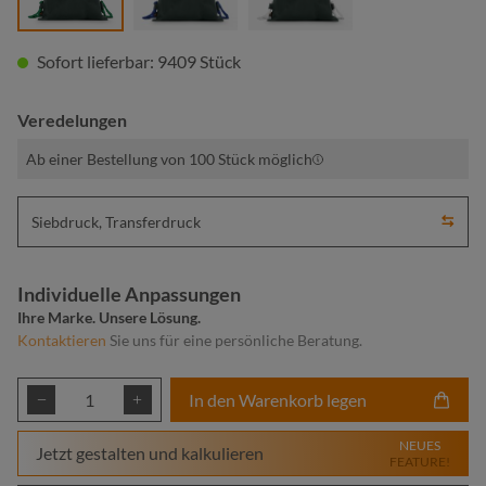
Sofort lieferbar: 9409 Stück
Veredelungen
Ab einer Bestellung von 100 Stück möglich
Siebdruck, Transferdruck
Individuelle Anpassungen
Ihre Marke. Unsere Lösung.
Kontaktieren
Sie uns für eine persönliche Beratung.
Produkt Anzahl: Gib den gewünschten Wert ei
In den Warenkorb legen
NEUES
Jetzt gestalten und kalkulieren
FEATURE!