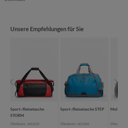
Produktgalerie überspringen
Unsere Empfehlungen für Sie
OR
Sport-/Reisetasche
Sport-/Reisetasche STEP
Multibag
STORM
Artikelnr.: 1812219
Artikelnr.: 1813342
Artikelnr.