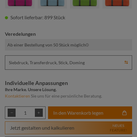
Sofort lieferbar: 899 Stück
Veredelungen
Ab einer Bestellung von 50 Stück möglich
Siebdruck, Transferdruck, Stick, Doming
Individuelle Anpassungen
Ihre Marke. Unsere Lösung.
Kontaktieren
Sie uns für eine persönliche Beratung.
Produkt Anzahl: Gib den gewünschten Wert ei
In den Warenkorb legen
NEUES
Jetzt gestalten und kalkulieren
FEATURE!