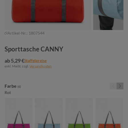
Artikel-Nr.:
1807544
Sporttasche CANNY
ab 5,29 €
Staffelpreise
exkl. MwSt. zzgl.
Versandkosten
auswählen
Farbe
(6)
Rot
fuchsia
hellblau
maigrün
orange