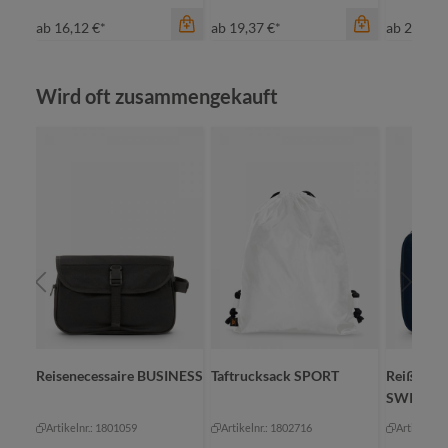
ab
16,12 €*
ab
19,37 €*
ab
29,34 
Produktgalerie überspringen
Wird oft zusammengekauft
Farbe
cyan
maigrün
marine
rot
Farbe
Farbe
+
2
rot
gr
e
Reisenecessaire BUSINESS
Taftrucksack SPORT
Reißversc
SWITCH
Artikelnr.: 1801059
Artikelnr.: 1802716
Artikelnr.