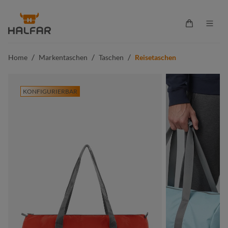
alt springen
Warenkorb 
/
/
/
Home
Markentaschen
Taschen
Reisetaschen
KONFIGURIERBAR