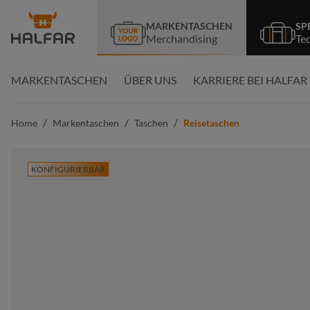
springen
Zur Hauptnavigation springen
MARKENTASCHEN
SP
Merchandising
Te
MARKENTASCHEN
ÜBER UNS
KARRIERE BEI HALFAR
/
/
/
Home
Markentaschen
Taschen
Reisetaschen
KONFIGURIERBAR