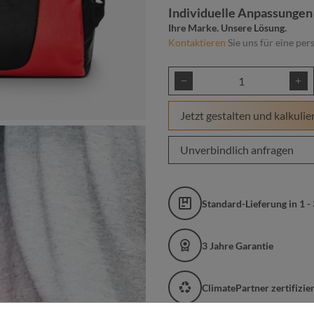
Individuelle Anpassungen
Ihre Marke. Unsere Lösung.
Kontaktieren
Sie uns für eine per
Produkt Anzahl: Gib
Jetzt gestalten und kalkulie
Unverbindlich anfragen
Standard-Lieferung in 1 -
3 Jahre Garantie
ClimatePartner zertifizi