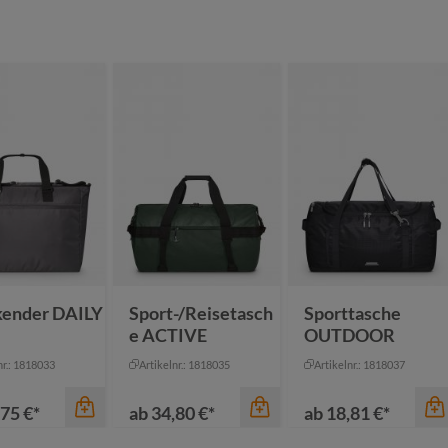
ender DAILY
Sport-/Reisetasch
Sporttasche
e ACTIVE
OUTDOOR
nr.: 1818033
Artikelnr.: 1818035
Artikelnr.: 1818037
75 €*
ab
34,80 €*
ab
18,81 €*