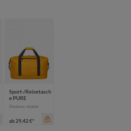
Sport-/Reisetasch
e PURE
Artikelnr.: 1818060
ab
29,42 €*