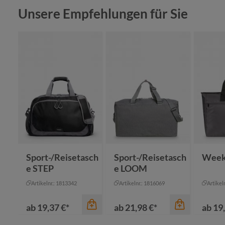
Produktgalerie überspringen
Unsere Empfehlungen für Sie
Sport-/Reisetasch
Sport-/Reisetasch
Week
e STEP
e LOOM
Artikelnr.: 1813342
Artikelnr.: 1816069
Artikel
ab
19,37 €*
ab
21,98 €*
ab
19,