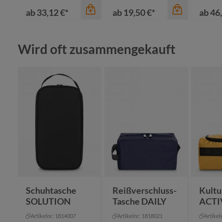
ab
33,12 €*
ab
19,50 €*
ab
46,
Produktgalerie überspringen
Wird oft zusammengekauft
Farbe
Farbe
Farbe
marine
blau-grau meliert
schwarz
sc
Schuhtasche
Reißverschluss-
Kultu
SOLUTION
Tasche DAILY
ACTI
Artikelnr.: 1814007
Artikelnr.: 1818021
Artikel