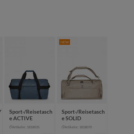
NEW
Y
Sport-/Reisetasch
Sport-/Reisetasch
e ACTIVE
e SOLID
Artikelnr.: 1818035
Artikelnr.: 1818070