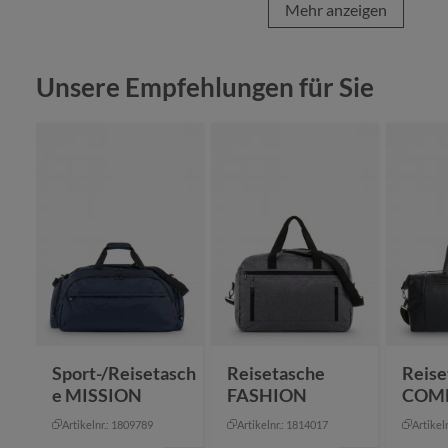
Mehr anzeigen
Produktgalerie überspringen
Unsere Empfehlungen für Sie
Sport-/Reisetasch
Reisetasche
Reise
e MISSION
FASHION
COM
Artikelnr.: 1809789
Artikelnr.: 1814017
Artikel