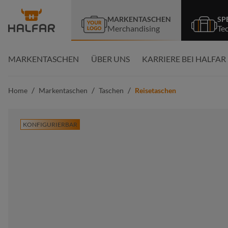
springen
Zur Hauptnavigation springen
MARKENTASCHEN
SP
Merchandising
Te
MARKENTASCHEN
ÜBER UNS
KARRIERE BEI HALFAR
/
/
/
Home
Markentaschen
Taschen
Reisetaschen
KONFIGURIERBAR