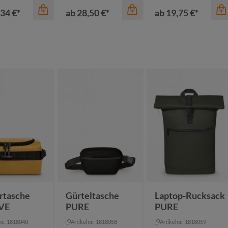
34 €*
ab
28,50 €*
ab
19,75 €*
Farbe
anthrazit
Farbe
grün
marine
marine
rot
rot
+
1
hwarz
royalblau
rtasche
Gürteltasche
Laptop-Rucksack
VE
PURE
PURE
nr.: 1818040
Artikelnr.: 1818058
Artikelnr.: 1818059