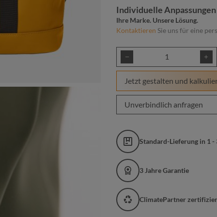
Individuelle Anpassungen
Ihre Marke. Unsere Lösung.
Kontaktieren
Sie uns für eine per
Produkt Anzahl: Gib
Jetzt gestalten und kalkulie
Unverbindlich anfragen
Standard-Lieferung in 1 -
3 Jahre Garantie
ClimatePartner zertifizi