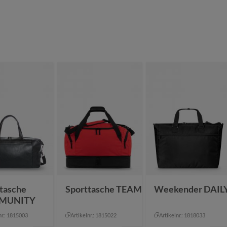
tasche
Sporttasche TEAM
Weekender DAIL
MUNITY
nr.: 1815003
Artikelnr.: 1815022
Artikelnr.: 1818033