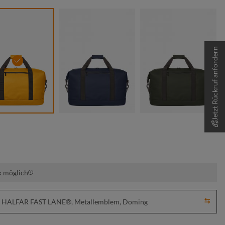
Jetzt Rückruf anfordern
gelb
marine
oliv
k möglich
ick, HALFAR FAST LANE®, Metallemblem, Doming