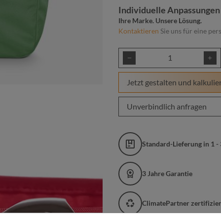
Individuelle Anpassungen
Ihre Marke. Unsere Lösung.
Kontaktieren
Sie uns für eine per
Produkt Anzahl: Gib
Jetzt gestalten und kalkulie
Unverbindlich anfragen
Standard-Lieferung in 1 -
3 Jahre Garantie
ClimatePartner zertifizi