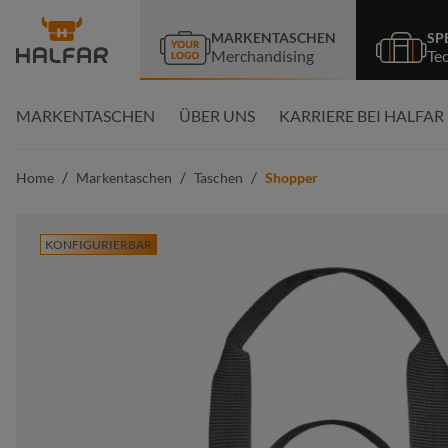
springen
Zur Hauptnavigation springen
MARKENTASCHEN
SP
Merchandising
Te
MARKENTASCHEN
ÜBER UNS
KARRIERE BEI HALFAR
/
/
/
Home
Markentaschen
Taschen
Shopper
KONFIGURIERBAR