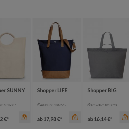
per SUNNY
Shopper LIFE
Shopper BIG
nr.: 1816507
Artikelnr.: 1816519
Artikelnr.: 1818023
2 €*
ab
17,98 €*
ab
16,14 €*