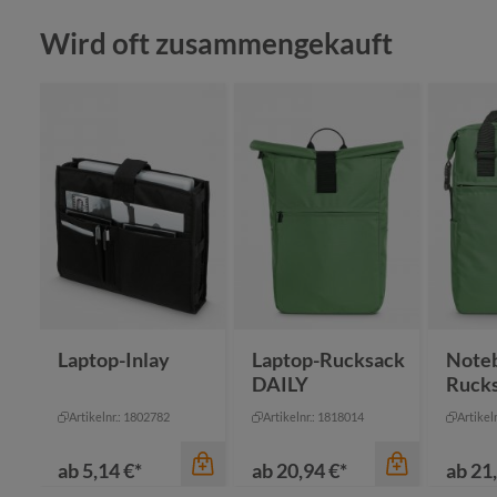
Produktgalerie überspringen
Wird oft zusammengekauft
Farbe
Farbe
blau-grau meliert
blau
Farbe
hellgrau
grün-meliert
maigrün
kh
hellgrau meliert
marine
na
schwarz meliert
+
2
or
Laptop-Inlay
Laptop-Rucksack
Note
DAILY
Ruck
Artikelnr.: 1802782
Artikelnr.: 1818014
Artikel
ab
5,14 €*
ab
20,94 €*
ab
21,