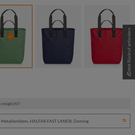
Jetzt Rückruf anfordern
grün
marine
rot
k möglich
ick, Metallemblem, HALFAR FAST LANE®, Doming