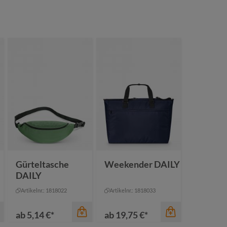
Farbe
anthrazit
Gürteltasche
Weekender DAILY
DAILY
Artikelnr.: 1818022
Artikelnr.: 1818033
ab
5,14 €*
ab
19,75 €*