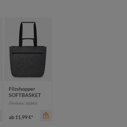
Filzshopper
SOFTBASKET
Artikelnr.: 1818031
ab
11,99 €*