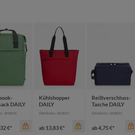
Farbe
grau-braun
aki
marine-braun
Farbe
tur
schwarz-schwarz
ange
grau
book-
Kühlshopper
Reißverschluss-
sack DAILY
DAILY
Tasche DAILY
nr.: 1818016
Artikelnr.: 1818017
Artikelnr.: 1818021
32 €*
ab
13,83 €*
ab
4,75 €*