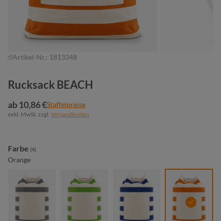
Artikel-Nr.:
1813348
Rucksack BEACH
ab 10,86 €
Staffelpreise
exkl. MwSt. zzgl.
Versandkosten
auswählen
Farbe
(4)
Orange
anthrazit
maigrün
marine
orange