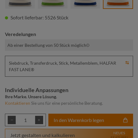
Sofort lieferbar: 5526 Stück
Veredelungen
Ab einer Bestellung von 50 Stück möglich
Siebdruck, Transferdruck, Stick, Metallemblem, HALFAR
FAST LANE®
Individuelle Anpassungen
Ihre Marke. Unsere Lösung.
Kontaktieren
Sie uns für eine persönliche Beratung.
Produkt Anzahl: Gib den gewünschten Wert ei
In den Warenkorb legen
NEUES
Jetzt gestalten und kalkulieren
FEATURE!