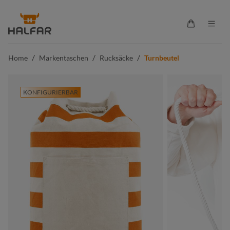
alt springen
Warenkorb 
/
/
/
Home
Markentaschen
Rucksäcke
Turnbeutel
KONFIGURIERBAR