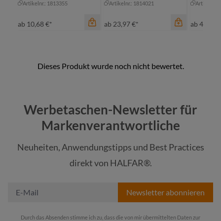
Artikelnr.: 1813355
Artikelnr.: 1814021
Artikelnr.
ab
10,68 €*
ab
23,97 €*
ab
4,90 €*
Farbe
fuchsia
Werbetaschen-Newsletter für
grün
Farbe
Markenverantwortliche
orange
ge
Neuheiten, Anwendungstipps und Best Practices
rot
ma
Farbe
direkt von HALFAR®.
+
2
rot
ro
Newsletter abonnieren
Durch das Absenden stimme ich zu, dass die von mir übermittelten Daten zur