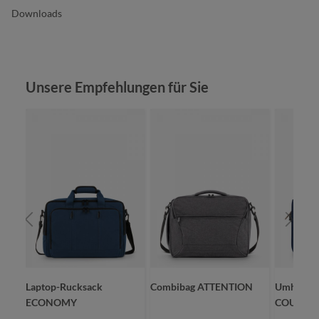
Downloads
Produktgalerie überspringen
Unsere Empfehlungen für Sie
Laptop-Rucksack
Combibag ATTENTION
Umhänget
ECONOMY
COUNTR