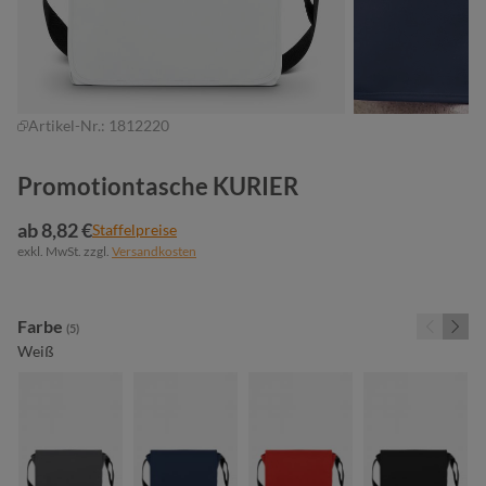
Artikel-Nr.:
1812220
Promotiontasche KURIER
ab 8,82 €
Staffelpreise
exkl. MwSt. zzgl.
Versandkosten
auswählen
Farbe
(5)
Weiß
anthrazit
marine
rot
schwarz