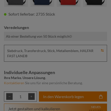
Sofort lieferbar: 2735 Stück
Veredelungen
Ab einer Bestellung von 50 Stück möglich
Siebdruck, Transferdruck, Stick, Metallemblem, HALFAR
FAST LANE®
Individuelle Anpassungen
Ihre Marke. Unsere Lösung.
Kontaktieren
Sie uns für eine persönliche Beratung.
Produkt Anzahl: Gib den gewünschten Wert ei
In den Warenkorb legen
NEUES
Jetzt gestalten und kalkulieren
FEATURE!