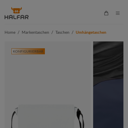
alt springen
Warenkorb 
/
/
/
Home
Markentaschen
Taschen
Umhängetaschen
KONFIGURIERBAR