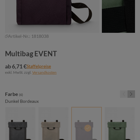
Artikel-Nr.:
1818038
Multibag EVENT
ab 6,71 €
Staffelpreise
exkl. MwSt. zzgl.
Versandkosten
auswählen
Farbe
(6)
Dunkel Bordeaux
anthrazit
beige
dunkel bordeaux
(Diese Option ist zurzeit nic
jadegrün