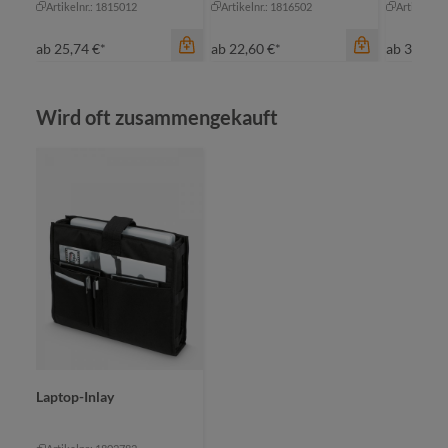
Artikelnr.: 1815012
Artikelnr.: 1816502
Artikelnr.
ab
25,74 €*
ab
22,60 €*
ab
35,61 
Produktgalerie überspringen
Wird oft zusammengekauft
Farbe
bl
gr
Farbe
gr
anthrazit
he
khaki
Farbe
+
2
schwarz
marine
Laptop-Inlay