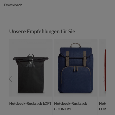
Downloads
Produktgalerie überspringen
Unsere Empfehlungen für Sie
Notebook-Rucksack LOFT
Notebook-Rucksack
Notebook
COUNTRY
EUROPE