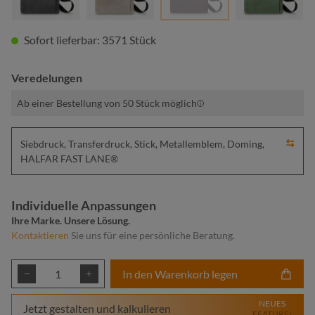
Sofort lieferbar: 3571 Stück
Veredelungen
Ab einer Bestellung von 50 Stück möglich
Siebdruck, Transferdruck, Stick, Metallemblem, Doming,
HALFAR FAST LANE®
Individuelle Anpassungen
Ihre Marke. Unsere Lösung.
Kontaktieren
Sie uns für eine persönliche Beratung.
Produkt Anzahl: Gib den gewünschten Wert ei
In den Warenkorb legen
NEUES
Jetzt gestalten und kalkulieren
FEATURE!