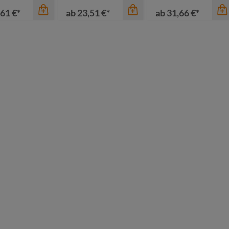
61 €*
ab
23,51 €*
ab
31,66 €*
au meliert
Farbe
Farbe
au meliert
dunkelgrün
ün-meliert
grau-braun
schwarz
llgrau meliert
marine-braun
senfgelb
schwarz-schwarz
taubenblau