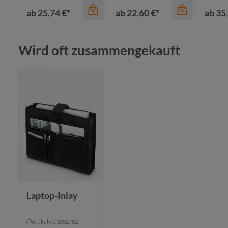
ab
25,74 €*
ab
22,60 €*
ab
35,
Produktgalerie überspringen
Wird oft zusammengekauft
Farbe
bl
gr
Farbe
gr
anthrazit
he
Farbe
khaki
+
2
schwarz
marine
Laptop-Inlay
Artikelnr.: 1802782