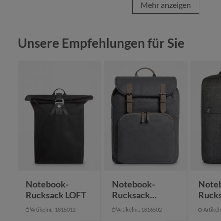
Mehr anzeigen
Produktgalerie überspringen
Unsere Empfehlungen für Sie
Notebook-
Notebook-
Note
Rucksack LOFT
Rucksack
Ruck
COUNTRY
Artikelnr.: 1815012
Artikelnr.: 1816502
Artikel