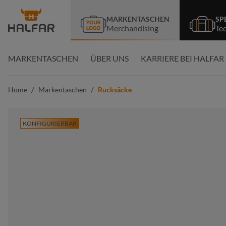
springen
Zur Hauptnavigation springen
MARKENTASCHEN
SP
Merchandising
Te
MARKENTASCHEN
ÜBER UNS
KARRIERE BEI HALFAR
/
/
Home
Markentaschen
Rucksäcke
KONFIGURIERBAR