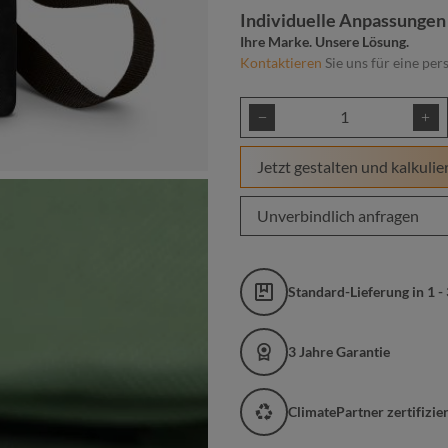
Individuelle Anpassungen
Ihre Marke. Unsere Lösung.
Kontaktieren
Sie uns für eine per
Produkt Anzahl: Gib
Jetzt gestalten und kalkulie
Unverbindlich anfragen
Standard-Lieferung in 1 -
3 Jahre Garantie
ClimatePartner zertifizi