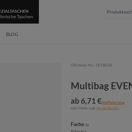
EZIALTASCHEN
chnische Taschen
BLOG
Artikel-Nr.:
1818038
Multibag EVE
ab 6,71 €
Staffelpreise
exkl. MwSt. zzgl.
Versandkosten
auswählen
Farbe
(6)
Schwarz