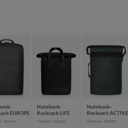
book-
Notebook-
Notebook-
sack EUROPE
Rucksack LIFE
Rucksack ACTIV
nr.: 1816514
Artikelnr.: 1816520
Artikelnr.: 1818034