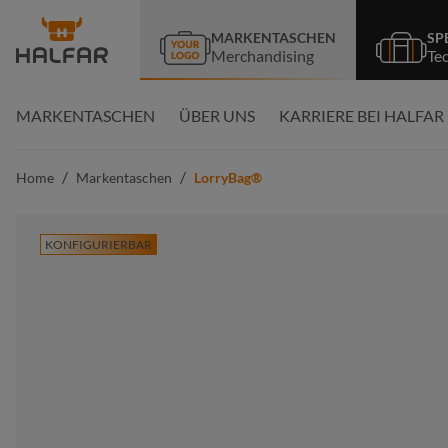
springen
Zur Hauptnavigation springen
MARKENTASCHEN
SP
Merchandising
Te
MARKENTASCHEN
ÜBER UNS
KARRIERE BEI HALFAR
/
/
Home
Markentaschen
LorryBag®
KONFIGURIERBAR