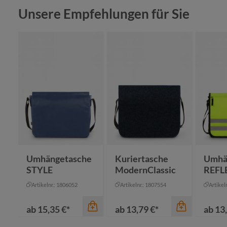
Produktgalerie überspringen
Unsere Empfehlungen für Sie
Umhängetasche
Kuriertasche
Umhä
STYLE
ModernClassic
REFL
Artikelnr.: 1806052
Artikelnr.: 1807554
Artikel
ab
15,35 €*
ab
13,79 €*
ab
13,