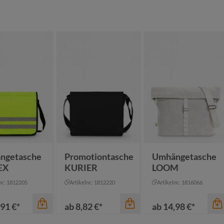
ngetasche
Promotiontasche
Umhängetasche
EX
KURIER
LOOM
nr.: 1812205
Artikelnr.: 1812220
Artikelnr.: 1816066
91 €*
ab
8,82 €*
ab
14,98 €*