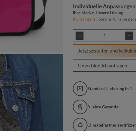
Individuelle Anpassungen
Ihre Marke. Unsere Lösung.
Kontaktieren
Sie uns für eine per
Produkt Anzahl: Gib
Jetzt gestalten und kalkulie
Unverbindlich anfragen
Standard-Lieferung in 1 -
3 Jahre Garantie
ClimatePartner zertifizi