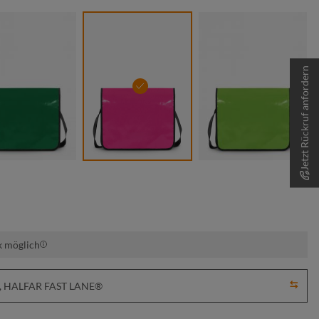
Jetzt Rückruf anfordern
grün
magenta
maigrün
k möglich
em, HALFAR FAST LANE®