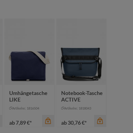
Umhängetasche
Notebook-Tasche
LIKE
ACTIVE
Artikelnr.: 1816504
Artikelnr.: 1818043
ab
7,89 €*
ab
30,76 €*