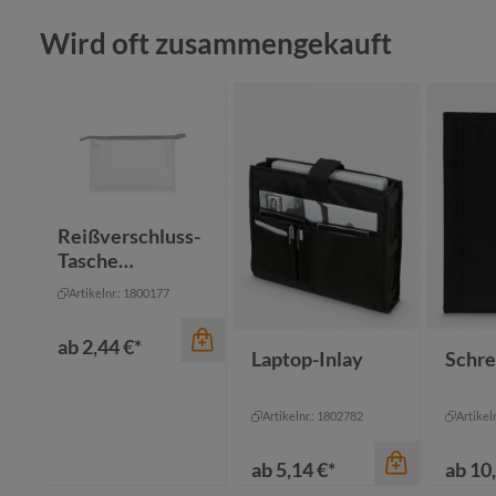
Produktgalerie überspringen
Wird oft zusammengekauft
Farbe
Farbe
Reißverschluss-
Tasche
Farbe
anthrazit
anthrazit
UNIVERSAL
Artikelnr.: 1800177
marine
marine
ne
ab
2,44 €*
Laptop-Inlay
Schr
Artikelnr.: 1802782
Artikel
ab
5,14 €*
ab
10,