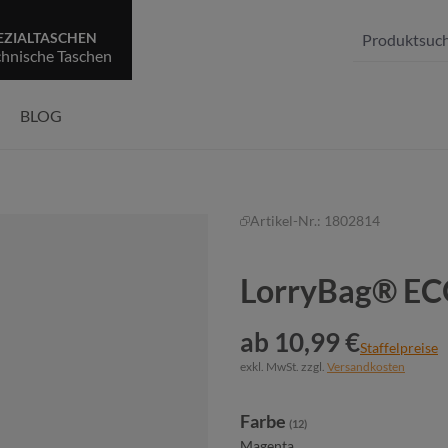
EZIALTASCHEN
chnische Taschen
BLOG
Artikel-Nr.:
1802814
LorryBag® 
ab 10,99 €
Staffelpreise
exkl. MwSt. zzgl.
Versandkosten
auswählen
Farbe
(12)
Magenta