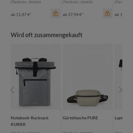
Artikelnr.: 1814034
Artikelnr.: 1816050
Artikelnr.
ab
11,47 €*
ab
27,94 €*
ab
16,18 
Produktgalerie überspringen
Wird oft zusammengekauft
Farbe
Farbe
Farbe
schwarz-grau meliert
schwarz-grau meliert
sc
Notebook-Rucksack
Gürteltasche PURE
Laptop-R
KURIER