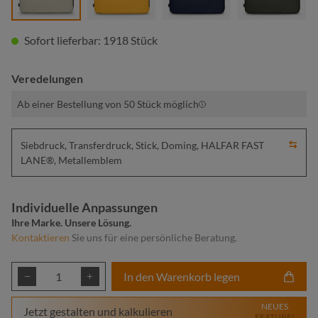
Sofort lieferbar: 1918 Stück
Veredelungen
Ab einer Bestellung von 50 Stück möglich
Siebdruck, Transferdruck, Stick, Doming, HALFAR FAST
LANE®, Metallemblem
Individuelle Anpassungen
Ihre Marke. Unsere Lösung.
Kontaktieren
Sie uns für eine persönliche Beratung.
Produkt Anzahl: Gib den gewünschten Wert ei
In den Warenkorb legen
NEUES
Jetzt gestalten und kalkulieren
FEATURE!