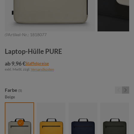
Artikel-Nr.:
1818077
Laptop-Hülle PURE
ab 9,96 €
Staffelpreise
exkl. MwSt. zzgl.
Versandkosten
auswählen
Farbe
(5)
Beige
beige
gelb
marine
oliv