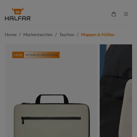
alt springen
Warenkorb 
/
/
/
Home
Markentaschen
Taschen
Mappen & Hüllen
NEW
KONFIGURIERBAR