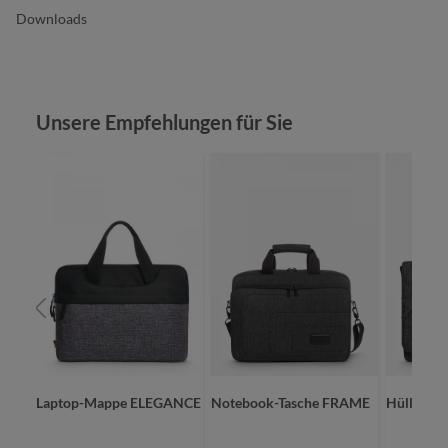
Downloads
Produktgalerie überspringen
Unsere Empfehlungen für Sie
Laptop-Mappe ELEGANCE
Notebook-Tasche FRAME
Hülle FR