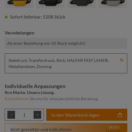
Sofort lieferbar: 5208 Stück
Veredelungen
Ab einer Bestellung von 50 Stück möglich
Siebdruck, Transferdruck, Stick, HALFAR FAST LANE®,
Metallemblem, Doming
Individuelle Anpassungen
Ihre Marke. Unsere Lösung.
Kontaktieren
Sie uns für eine persönliche Beratung.
Produkt Anzahl: Gib den gewünschten Wert ei
In den Warenkorb legen
NEUES
Jetzt gestalten und kalkulieren
FEATURE!