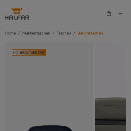
alt springen
Warenkorb 
/
/
/
Home
Markentaschen
Taschen
Bauchtaschen
KONFIGURIERBAR