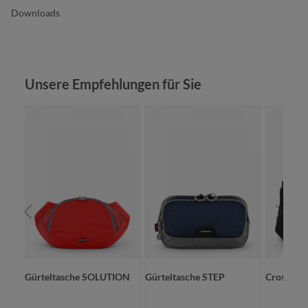
Downloads
Produktgalerie überspringen
Unsere Empfehlungen für Sie
Gürteltasche SOLUTION
Gürteltasche STEP
CrossBa