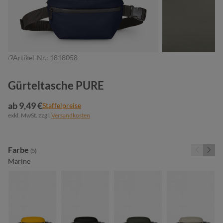
Artikel-Nr.:
1818058
Gürteltasche PURE
ab 9,49 €
Staffelpreise
exkl. MwSt. zzgl.
Versandkosten
auswählen
Farbe
(5)
Marine
gelb
schwarz
oliv
beige