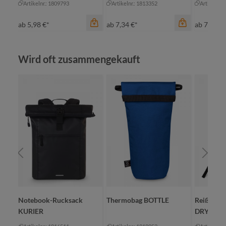
Artikelnr.: 1809793
Artikelnr.: 1813352
Artikelnr.
ab
5,98 €*
ab
7,34 €*
ab
7,97 €*
Produktgalerie überspringen
Wird oft zusammengekauft
Farbe
Farbe
maigrün
cyan
marine
maigrün
rot
marine
Farbe
schwarz
schwarz
sc
+
1
+
1
IT
Notebook-Rucksack
Thermobag BOTTLE
Reißversc
KURIER
DRYBAG