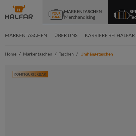
springen
Zur Hauptnavigation springen
MARKENTASCHEN
SP
Merchandising
Te
MARKENTASCHEN
ÜBER UNS
KARRIERE BEI HALFAR
/
/
/
Home
Markentaschen
Taschen
Umhängetaschen
KONFIGURIERBAR