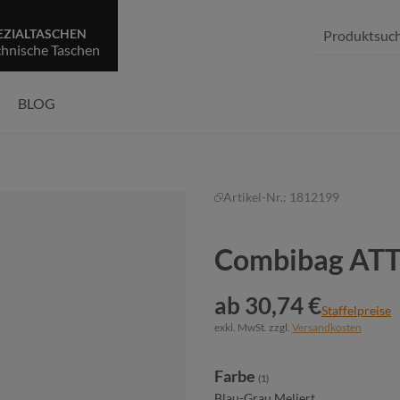
EZIALTASCHEN
chnische Taschen
BLOG
Artikel-Nr.:
1812199
Combibag AT
ab 30,74 €
Staffelpreise
exkl. MwSt. zzgl.
Versandkosten
auswählen
Farbe
(1)
Blau-Grau Meliert