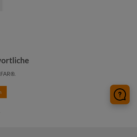
ortliche
LFAR®.
n
.