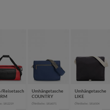
-/Reisetasch
Umhängetasche
Umhängetasche
ORM
COUNTRY
LIKE
nr.: 1812219
Artikelnr.: 1816071
Artikelnr.: 1816504