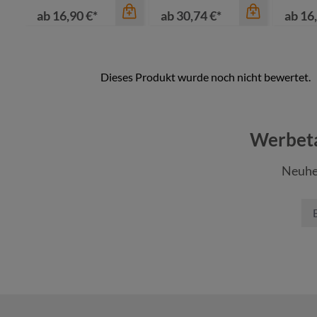
ab
16,90 €*
ab
30,74 €*
ab
16,
Farbe
Werbeta
beige
Neuhe
grau
Farbe
Farbe
marine
blau-grau meliert
schwarz
ro