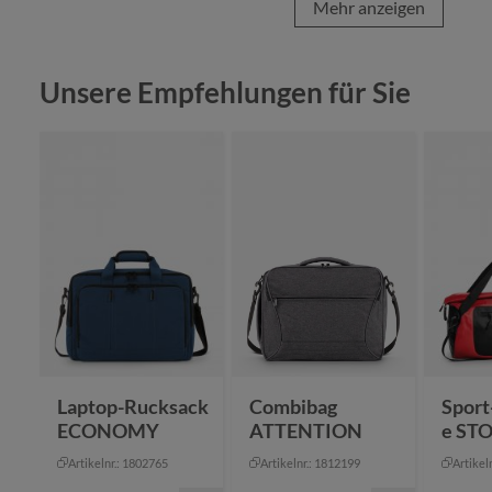
Mehr anzeigen
Produktgalerie überspringen
Unsere Empfehlungen für Sie
Laptop-Rucksack
Combibag
Sport
ECONOMY
ATTENTION
e ST
Artikelnr.: 1802765
Artikelnr.: 1812199
Artikel