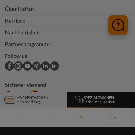
Über Halfar
Karriere
Nachhaltigkeit
Partnerprogramm
Follow us
Sicherer Versand
MARKENTASCHEN
SPEZIALTASCHEN
Merchandising
Technische Taschen
*Das Angebot auf dieser Seite richtet sich ausschließlich an B2B-Kunden. Alle Preise
verstehen sich exkl. USt. sowie zzgl. ,
Werbeanbringungen
und Versandkosten