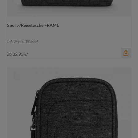
Sport-/Reisetasche FRAME
Farbe
schwarz-grau meliert
Artikelnr.: 1816054
schwarz-grau meliert
ab
32,93 €*