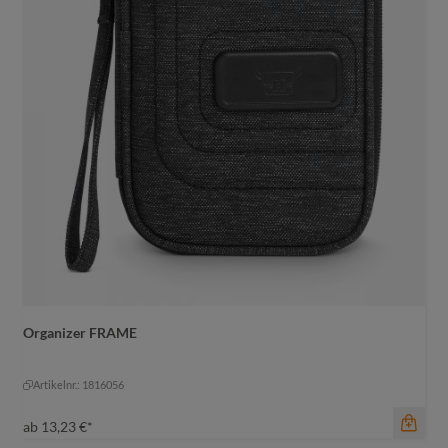
Organizer FRAME
Farbe
schwarz-grau meliert
Artikelnr.: 1816056
schwarz-grau meliert
ab
13,23 €*