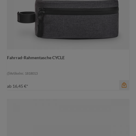
Fahrrad-Rahmentasche CYCLE
Farbe
schwarz-grau meliert
Artikelnr.: 1818013
schwarz-grau meliert
ab
16,45 €*