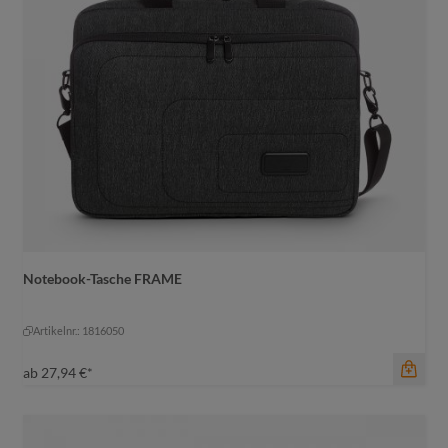
Notebook-Tasche FRAME
Farbe
schwarz-grau meliert
Artikelnr.: 1816050
schwarz-grau meliert
ab
27,94 €*