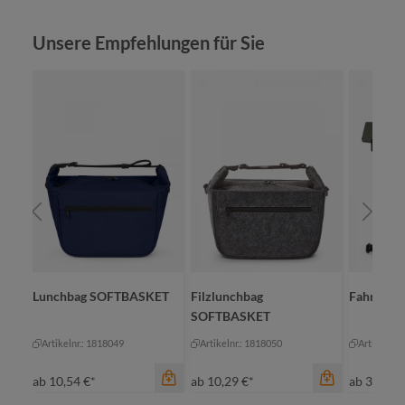
Produktgalerie überspringen
Unsere Empfehlungen für Sie
IT
Lunchbag SOFTBASKET
Filzlunchbag
Fahrradr
SOFTBASKET
Artikelnr.: 1818049
Artikelnr.: 1818050
Artikelnr.
ab
10,54 €*
ab
10,29 €*
ab
39,36 