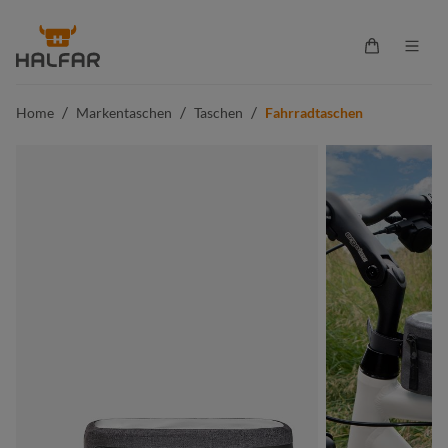
alt springen
Warenkorb 
/
/
/
Home
Markentaschen
Taschen
Fahrradtaschen