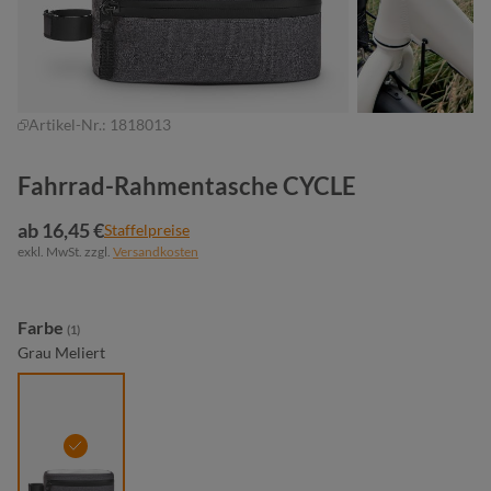
Artikel-Nr.:
1818013
Fahrrad-Rahmentasche CYCLE
ab 16,45 €
Staffelpreise
exkl. MwSt. zzgl.
Versandkosten
auswählen
Farbe
(1)
Grau Meliert
grau meliert