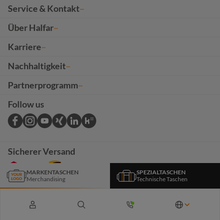
Service & Kontakt
Über Halfar
Karriere
Nachhaltigkeit
Partnerprogramm
Follow us
Sicherer Versand
MARKENTASCHEN
SPEZIALTASCHEN
Merchandising
Technische Taschen
*Das Angebot auf dieser Seite richtet sich ausschließlich an B2B-Kunden. Alle Preise
verstehen sich exkl. USt. sowie zzgl. ,
Werbeanbringungen
und Versandkosten