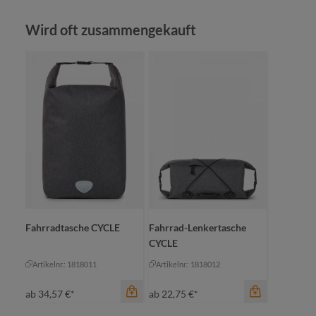
Produktgalerie überspringen
Wird oft zusammengekauft
Farbe
beige
jadegrün
Farbe
marine
ka
rot
ol
Farbe
+
1
anthrazit
sc
Fahrradtasche CYCLE
Fahrrad-Lenkertasche
CYCLE
Artikelnr.: 1818011
Artikelnr.: 1818012
ab
34,57 €*
ab
22,75 €*