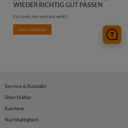
WIEDER RICHTIG GUT PASSEN
Ein Look, der vertraut wirkt!
War
tra
Mehr erfahren
er.
M
Service & Kontakt
Über Halfar
Karriere
Nachhaltigkeit