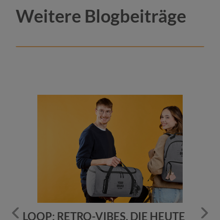
Weitere Blogbeiträge
BEI
LOOP: RETRO-VIBES, DIE HEUTE
D