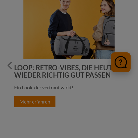
BEI
LOOP: RETRO-VIBES, DIE HEUTE
D
WIEDER RICHTIG GUT PASSEN
Ein Look, der vertraut wirkt!
War
tra
Mehr erfahren
er.
M