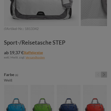
Artikel-Nr.:
1813342
Sport-/Reisetasche STEP
ab 19,37 €
Staffelpreise
exkl. MwSt. zzgl.
Versandkosten
auswählen
Farbe
(6)
Weiß
cyan
maigrün
marine
rot