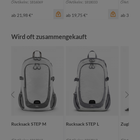
Artikelnr.: 1816069
Artikelnr.: 1818033
Artikelnr.
ab
21,98 €*
ab
19,75 €*
ab
34,80 
Produktgalerie überspringen
Wird oft zusammengekauft
Farbe
anthrazit
Farbe
grün
du
marine
sc
Farbe
grau
rot
se
+
1
natur
ta
Rucksack STEP M
Rucksack STEP L
Zugbeute