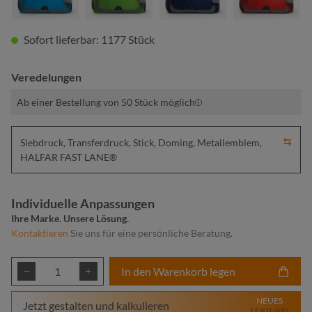
Sofort lieferbar: 1177 Stück
Veredelungen
Ab einer Bestellung von 50 Stück möglich
Siebdruck, Transferdruck, Stick, Doming, Metallemblem,
HALFAR FAST LANE®
Individuelle Anpassungen
Ihre Marke. Unsere Lösung.
Kontaktieren
Sie uns für eine persönliche Beratung.
Produkt Anzahl: Gib den gewünschten Wert ei
In den Warenkorb legen
NEUES
Jetzt gestalten und kalkulieren
FEATURE!