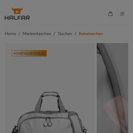
alt springen
Warenkorb 
/
/
/
Home
Markentaschen
Taschen
Reisetaschen
KONFIGURIERBAR