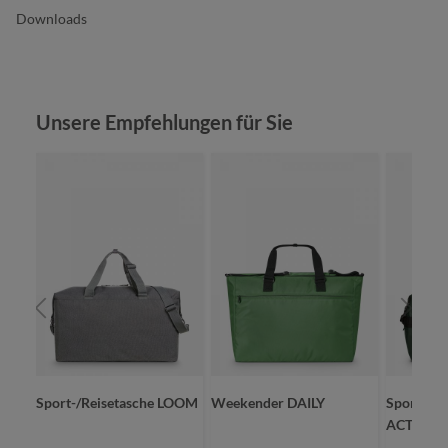
Downloads
Produktgalerie überspringen
Unsere Empfehlungen für Sie
URE
Sport-/Reisetasche LOOM
Weekender DAILY
Sport-/Re
ACTIVE