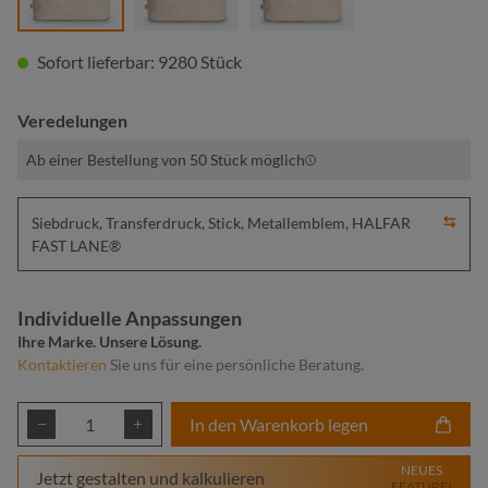
Sofort lieferbar: 9280 Stück
Veredelungen
Ab einer Bestellung von 50 Stück möglich
Siebdruck, Transferdruck, Stick, Metallemblem, HALFAR
FAST LANE®
Individuelle Anpassungen
Ihre Marke. Unsere Lösung.
Kontaktieren
Sie uns für eine persönliche Beratung.
Produkt Anzahl: Gib den gewünschten Wert ei
In den Warenkorb legen
NEUES
Jetzt gestalten und kalkulieren
FEATURE!