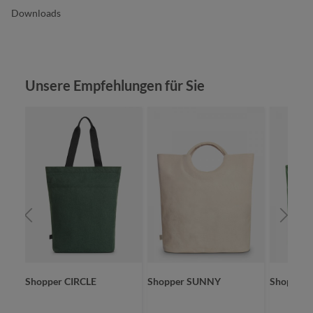
Downloads
Produktgalerie überspringen
Unsere Empfehlungen für Sie
SKET
Shopper CIRCLE
Shopper SUNNY
Shopper 