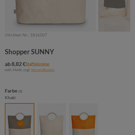
Artikel-Nr.:
1816507
Shopper SUNNY
ab 8,82 €
Staffelpreise
exkl. MwSt. zzgl.
Versandkosten
auswählen
Farbe
(3)
Khaki
khaki
natur
orange