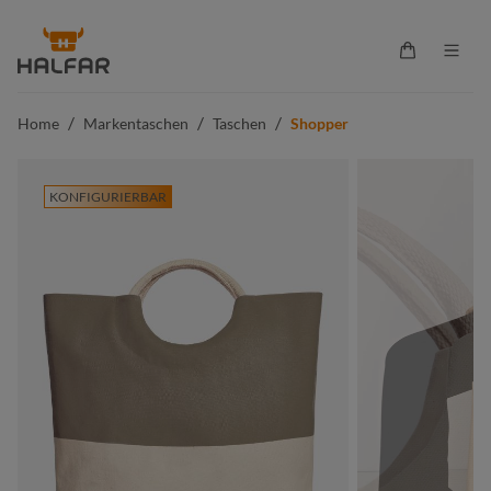
alt springen
Warenkorb 
/
/
/
Home
Markentaschen
Taschen
Shopper
KONFIGURIERBAR