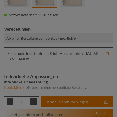
Sofort lieferbar: 3530 Stück
Veredelungen
Ab einer Bestellung von 50 Stück möglich
Siebdruck, Transferdruck, Stick, Metallemblem, HALFAR
FAST LANE®
Individuelle Anpassungen
Ihre Marke. Unsere Lösung.
Kontaktieren
Sie uns für eine persönliche Beratung.
Produkt Anzahl: Gib den gewünschten Wert ei
In den Warenkorb legen
NEUES
Jetzt gestalten und kalkulieren
FEATURE!