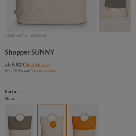
Artikel-Nr.:
1816507
Shopper SUNNY
ab 8,82 €
Staffelpreise
exkl. MwSt. zzgl.
Versandkosten
auswählen
Farbe
(3)
Natur
khaki
natur
orange