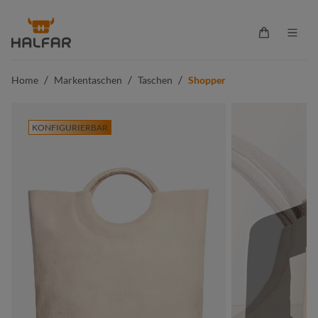
alt springen
Warenkorb 
/
/
/
Home
Markentaschen
Taschen
Shopper
KONFIGURIERBAR