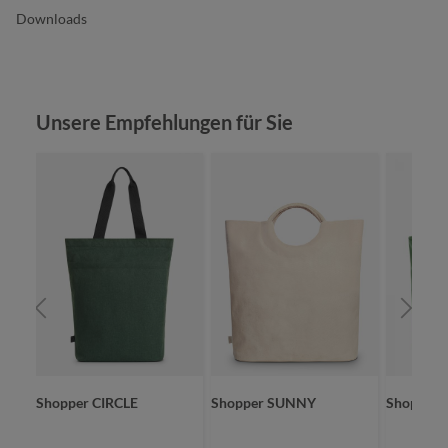
Downloads
Produktgalerie überspringen
Unsere Empfehlungen für Sie
SKET
Shopper CIRCLE
Shopper SUNNY
Shopper 